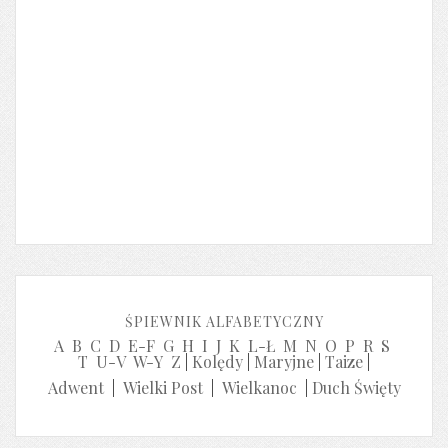
ŚPIEWNIK ALFABETYCZNY
A
B
C
D
E-F
G
H
I
J
K
L-Ł
M
N
O
P
R
S
T
U-V
W-Y
Z
|
Kolędy
|
Maryjne
|
Taize
|
Adwent
|
Wielki Post
|
Wielkanoc
|
Duch Święty