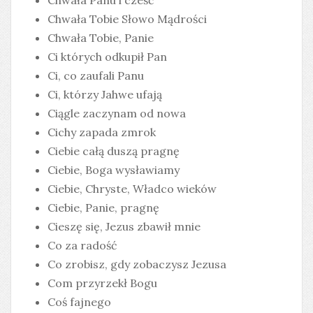
Chwała Panu i cześć
Chwała Tobie Słowo Mądrości
Chwała Tobie, Panie
Ci których odkupił Pan
Ci, co zaufali Panu
Ci, którzy Jahwe ufają
Ciągle zaczynam od nowa
Cichy zapada zmrok
Ciebie całą duszą pragnę
Ciebie, Boga wysławiamy
Ciebie, Chryste, Władco wieków
Ciebie, Panie, pragnę
Cieszę się, Jezus zbawił mnie
Co za radość
Co zrobisz, gdy zobaczysz Jezusa
Com przyrzekł Bogu
Coś fajnego