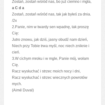
Zostań, zostań wśród nas, bo już ciemno i mgła,
a C d a
Zostań, zostań wśród nas, tak jak byłeś za dnia.
/2x
2.Panie, nim w twardy sen wpadnę, tak proszę
Cię:
Jutro znowu, jak dziś, jasny obudź nam dzień,
Niech przy Tobie trwa myśl, noc niech zniknie i
cień.
3.W cichym mroku i w mgle, Panie mój, wołam
Cię.
Racz wysłuchać i strzec moich nocy i dni,
Racz wysłuchać i strzec wiecznych powrotów
mych.
(Aimé Duval)