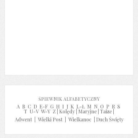
ŚPIEWNIK ALFABETYCZNY
A
B
C
D
E-F
G
H
I
J
K
L-Ł
M
N
O
P
R
S
T
U-V
W-Y
Z
|
Kolędy
|
Maryjne
|
Taize
|
Adwent
|
Wielki Post
|
Wielkanoc
|
Duch Święty