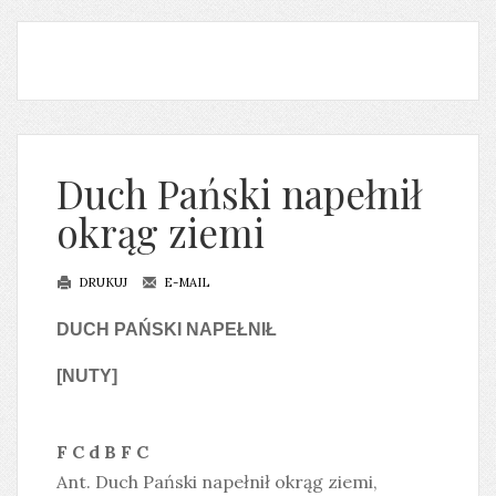
Duch Pański napełnił
okrąg ziemi
DRUKUJ
E-MAIL
DUCH PAŃSKI NAPEŁNIŁ
[NUTY]
F C d B F C
Ant. Duch Pański napełnił okrąg ziemi,