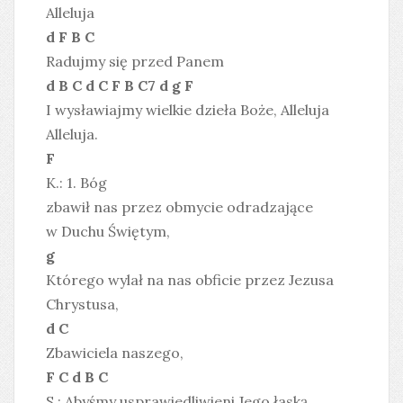
Alleluja
d F B C
Radujmy się przed Panem
d B C d C F B C7 d g F
I wysławiajmy wielkie dzieła Boże, Alleluja
Alleluja.
F
K.: 1. Bóg
zbawił nas przez obmycie odradzające
w Duchu Świętym,
g
Którego wylał na nas obficie przez Jezusa
Chrystusa,
d C
Zbawiciela naszego,
F C d B C
S.: Abyśmy usprawiedliwieni Jego łaską,