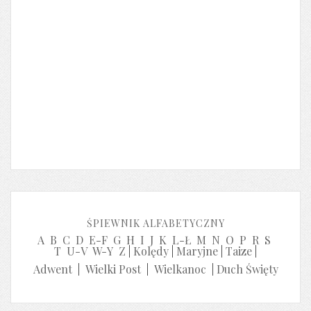
ŚPIEWNIK ALFABETYCZNY
A
B
C
D
E-F
G
H
I
J
K
L-Ł
M
N
O
P
R
S
T
U-V
W-Y
Z
|
Kolędy
|
Maryjne
|
Taize
|
Adwent
|
Wielki Post
|
Wielkanoc
|
Duch Święty