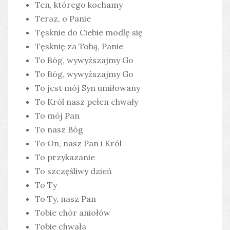
Ten, którego kochamy
Teraz, o Panie
Tęsknie do Ciebie modlę się
Tęsknię za Tobą, Panie
To Bóg, wywyższajmy Go
To Bóg, wywyższajmy Go
To jest mój Syn umiłowany
To Król nasz pełen chwały
To mój Pan
To nasz Bóg
To On, nasz Pan i Król
To przykazanie
To szczęśliwy dzień
To Ty
To Ty, nasz Pan
Tobie chór aniołów
Tobie chwała