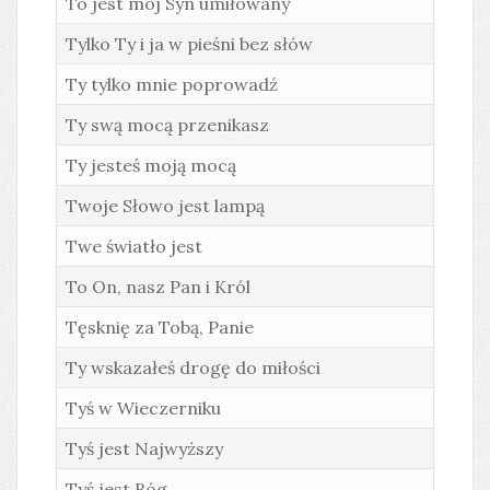
To jest mój Syn umiłowany
Tylko Ty i ja w pieśni bez słów
Ty tylko mnie poprowadź
Ty swą mocą przenikasz
Ty jesteś moją mocą
Twoje Słowo jest lampą
Twe światło jest
To On, nasz Pan i Król
Tęsknię za Tobą, Panie
Ty wskazałeś drogę do miłości
Tyś w Wieczerniku
Tyś jest Najwyższy
Tyś jest Bóg