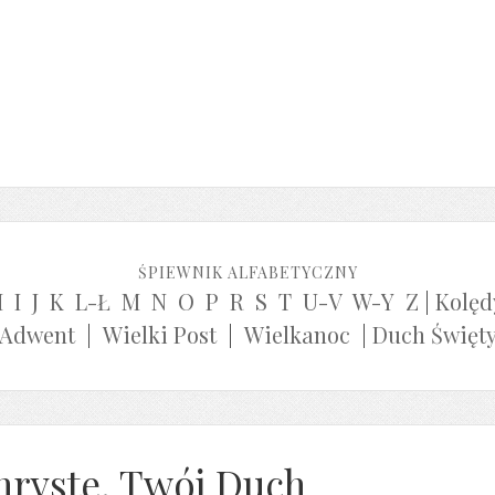
ŚPIEWNIK ALFABETYCZNY
H
I
J
K
L-Ł
M
N
O
P
R
S
T
U-V
W-Y
Z
|
Kolęd
Adwent
|
Wielki Post
|
Wielkanoc
|
Duch Święt
hryste, Twój Duch