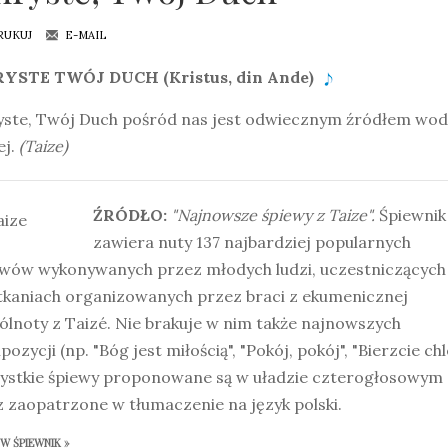
RUKUJ
E-MAIL
YSTE TWÓJ DUCH (Kristus, din Ande)
yste, Twój Duch pośród nas jest odwiecznym źródłem wod
j.
(Taize)
ŹRÓDŁO:
"Najnowsze śpiewy z Taize".
Śpiewnik
zawiera nuty 137 najbardziej popularnych
ewów wykonywanych przez młodych ludzi, uczestniczących
tkaniach organizowanych przez braci z ekumenicznej
lnoty z Taizé. Nie brakuje w nim także najnowszych
ozycji (np. "Bóg jest miłością", "Pokój, pokój", "Bierzcie chl
ystkie śpiewy proponowane są w uładzie czterogłosowym
 zaopatrzone w tłumaczenie na język polski.
 ŚPIEWNIK »