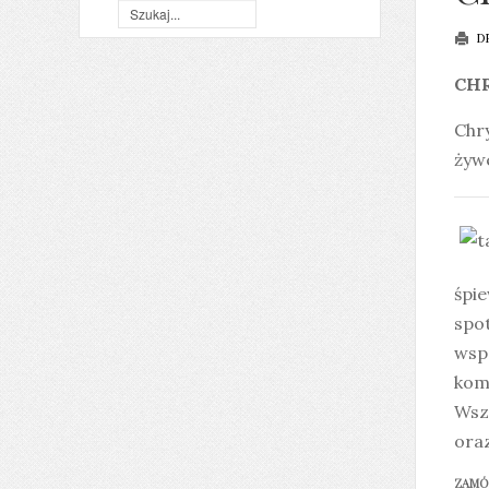
D
CHR
Chr
żywe
śpi
spo
wspó
komp
Wsz
oraz
ZAMÓW