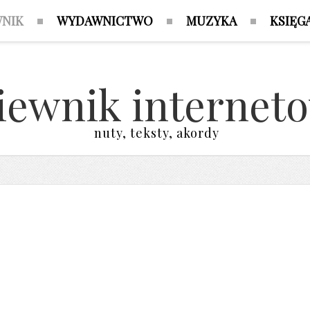
WNIK
WYDAWNICTWO
MUZYKA
KSIĘG
iewnik internet
nuty, teksty, akordy