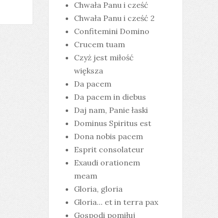
Chwała Panu i cześć
Chwała Panu i cześć 2
Confitemini Domino
Crucem tuam
Czyż jest miłość
większa
Da pacem
Da pacem in diebus
Daj nam, Panie łaski
Dominus Spiritus est
Dona nobis pacem
Esprit consolateur
Exaudi orationem
meam
Gloria, gloria
Gloria... et in terra pax
Gospodi pomiłuj