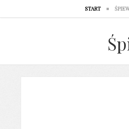
START
ŚPIE
Śp