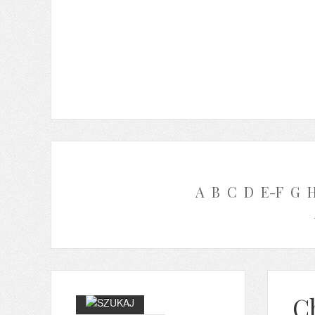
A
B
C
D
E-F
G
C