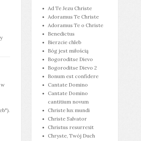
Ad Te Jezu Christe
Adoramus Te Christe
Adoramus Te o Christe
Benedictus
y
Bierzcie chleb
Bóg jest miłością
Bogoroditse Dievo
Bogoroditse Dievo 2
Bonum est confidere
 w
Cantate Domino
Cantate Domino
cantitium novum
eb").
Christe lux mundi
Christe Salvator
Christus resurrexit
Chryste, Twój Duch