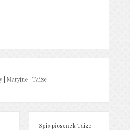
y
|
Maryjne
|
Taize
|
y
Spis piosenek Taize