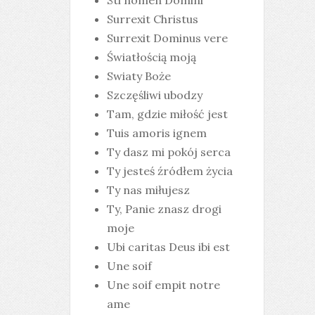
Sti nomen Domini
Surrexit Christus
Surrexit Dominus vere
Światłością moją
Swiaty Boże
Szczęśliwi ubodzy
Tam, gdzie miłość jest
Tuis amoris ignem
Ty dasz mi pokój serca
Ty jesteś źródłem życia
Ty nas miłujesz
Ty, Panie znasz drogi
moje
Ubi caritas Deus ibi est
Une soif
Une soif empit notre
ame