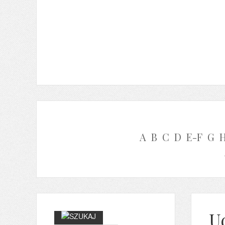
A
B
C
D
E-F
G
U