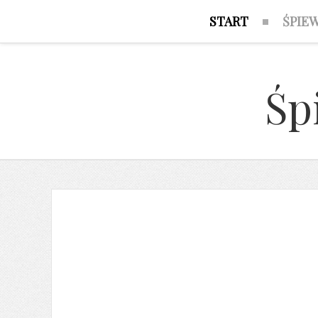
START
ŚPIE
Śp