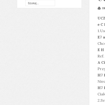
D
UCZ
e C 
1.Us
E7 a
Chc
E H
Ref
A Ci
Przy
H7 
Niec
H7 
Cia
2.Se