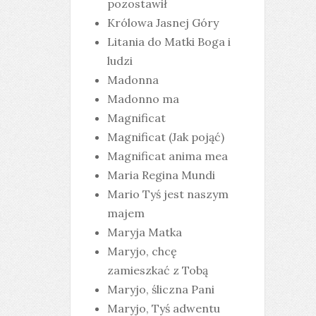
pozostawił
Królowa Jasnej Góry
Litania do Matki Boga i
ludzi
Madonna
Madonno ma
Magnificat
Magnificat (Jak pojąć)
Magnificat anima mea
Maria Regina Mundi
Mario Tyś jest naszym
majem
Maryja Matka
Maryjo, chcę
zamieszkać z Tobą
Maryjo, śliczna Pani
Maryjo, Tyś adwentu