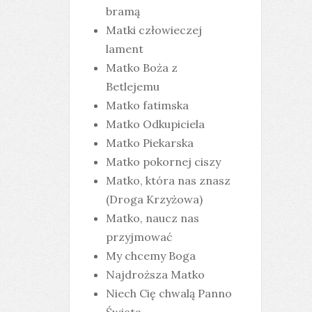
bramą
Matki człowieczej
lament
Matko Boża z
Betlejemu
Matko fatimska
Matko Odkupiciela
Matko Piekarska
Matko pokornej ciszy
Matko, która nas znasz
(Droga Krzyżowa)
Matko, naucz nas
przyjmować
My chcemy Boga
Najdroższa Matko
Niech Cię chwalą Panno