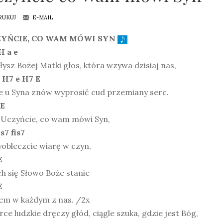
RUKUJ
E-MAIL
YŃCIE, CO WAM MÓWI SYN
H a e
łysz Bożej Matki głos, która wzywa dzisiaj nas,
 H7 e H7 E
e u Syna znów wyprosić cud przemiany serc.
 E
. Uczyńcie, co wam mówi Syn,
s7 fis7
obleczcie wiarę w czyn,
E
h się Słowo Boże stanie
E
łem w każdym z nas. /2x
rce ludzkie dręczy głód, ciągle szuka, gdzie jest Bóg,