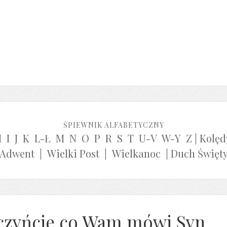
ŚPIEWNIK ALFABETYCZNY
H
I
J
K
L-Ł
M
N
O
P
R
S
T
U-V
W-Y
Z
|
Kolęd
Adwent
|
Wielki Post
|
Wielkanoc
|
Duch Święt
czyńcie co Wam mówi Syn