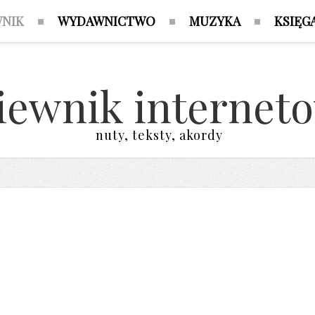
WNIK
WYDAWNICTWO
MUZYKA
KSIĘG
iewnik internet
nuty, teksty, akordy