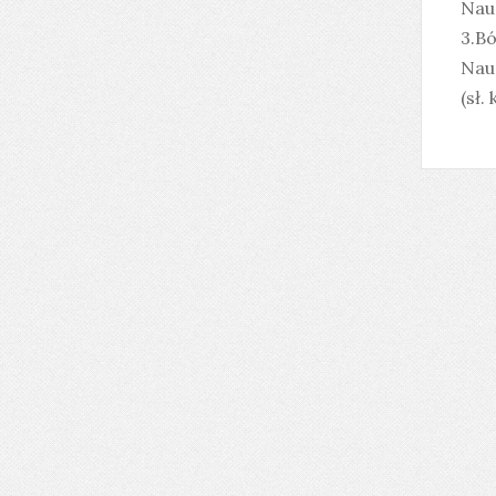
Nau
3.Bó
Nau
(sł.