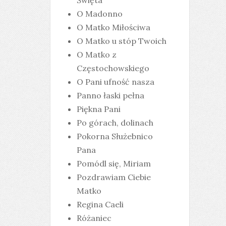
Święta
O Madonno
O Matko Miłościwa
O Matko u stóp Twoich
O Matko z
Częstochowskiego
O Pani ufność nasza
Panno łaski pełna
Piękna Pani
Po górach, dolinach
Pokorna Służebnico
Pana
Pomódl się, Miriam
Pozdrawiam Ciebie
Matko
Regina Caeli
Różaniec