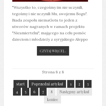
"Wszystko to, czegośmy im nie uczynili,
tegośmy i nie uczynili Mu, swojemu Bogu".
Biada zespołu niemaGotu to jeden z
utworów nagranych w ramach projektu
"Niesmiertelni", mającego na celu pomóc
dzieciom i młodzieży z syryjskiego Aleppo
CZYTAJ WIĘCEJ...
Strona 8 z 8
start
Poprzedni artykuł
1
2
3
4
5
6
7
8
Następny artykuł
koniec