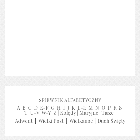
ŚPIEWNIK ALFABETYCZNY
A
B
C
D
E-F
G
H
I
J
K
L-Ł
M
N
O
P
R
S
T
U-V
W-Y
Z
|
Kolędy
|
Maryjne
|
Taize
|
Adwent
|
Wielki Post
|
Wielkanoc
|
Duch Święty