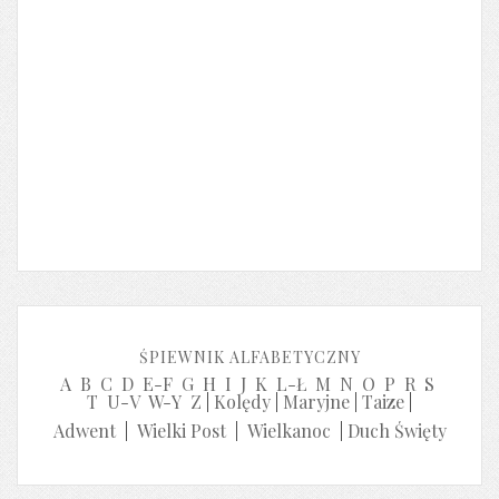
ŚPIEWNIK ALFABETYCZNY
A
B
C
D
E-F
G
H
I
J
K
L-Ł
M
N
O
P
R
S
T
U-V
W-Y
Z
|
Kolędy
|
Maryjne
|
Taize
|
Adwent
|
Wielki Post
|
Wielkanoc
|
Duch Święty