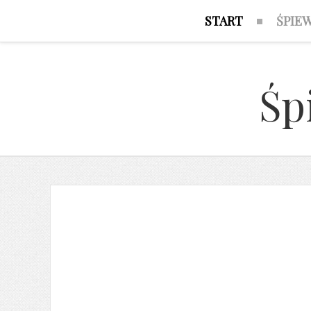
START
ŚPIE
Śp