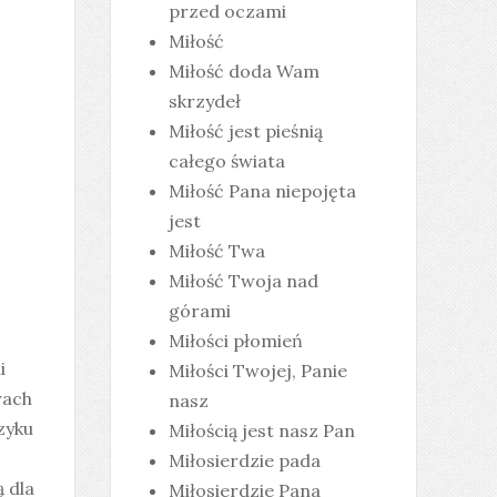
przed oczami
Miłość
Miłość doda Wam
skrzydeł
Miłość jest pieśnią
całego świata
Miłość Pana niepojęta
jest
Miłość Twa
Miłość Twoja nad
o
górami
Miłości płomień
i
Miłości Twojej, Panie
rach
nasz
zyku
Miłością jest nasz Pan
Miłosierdzie pada
 dla
Miłosierdzie Pana