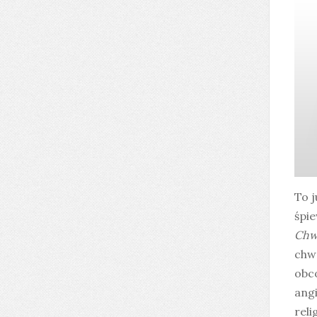
To 
śpi
Chw
chwa
obc
angi
reli