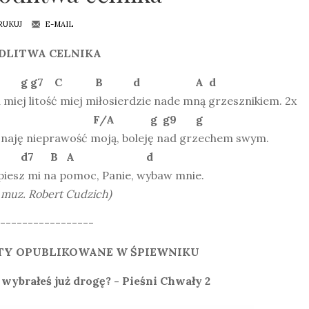
RUKUJ
E-MAIL
DLITWA CELNIKA
 g g7 C B d A d
 miej litość miej miłosierdzie nade mną grzesznikiem. 2x
7 F/A g g9 g
naję nieprawość moją, boleję nad grzechem swym.
 d7 B A d
piesz mi na pomoc, Panie, wybaw mnie.
 i muz. Robert Cudzich)
-----------------
TY OPUBLIKOWANE W ŚPIEWNIKU
 wybrałeś już drogę? - Pieśni Chwały 2