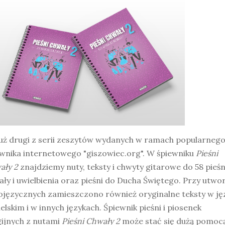
już drugi z serii zeszytów wydanych w ramach popularneg
ewnika internetowego "giszowiec.org". W śpiewniku
Pieśni
ały 2
znajdziemy nuty, teksty i chwyty gitarowe do 58 pieśn
ły i uwielbienia oraz pieśni do Ducha Świętego. Przy utwo
ojęzycznych zamieszczono również oryginalne teksty w ję
elskim i w innych językach. Śpiewnik pieśni i piosenek
gijnych z nutami
Pieśni Chwały 2
może stać się dużą pomocą