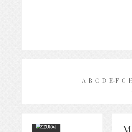
A
B
C
D
E-F
G
M