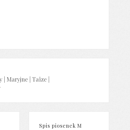
y
|
Maryjne
|
Taize
|
y
Spis piosenek M