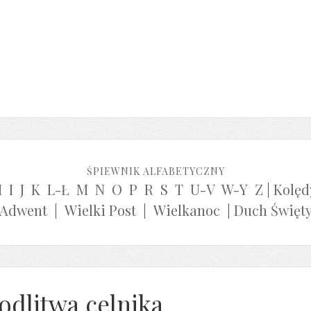
ŚPIEWNIK ALFABETYCZNY
H
I
J
K
L-Ł
M
N
O
P
R
S
T
U-V
W-Y
Z
|
Kolęd
Adwent
|
Wielki Post
|
Wielkanoc
|
Duch Święt
odlitwa celnika