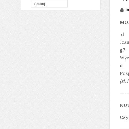
D
MO
d
Jezu
g
Wyz
d
Pos
(sł.
----
NU
Czy