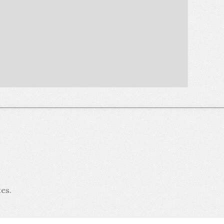
tes
.