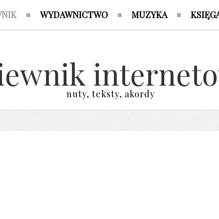
WNIK
WYDAWNICTWO
MUZYKA
KSIĘG
iewnik internet
nuty, teksty, akordy