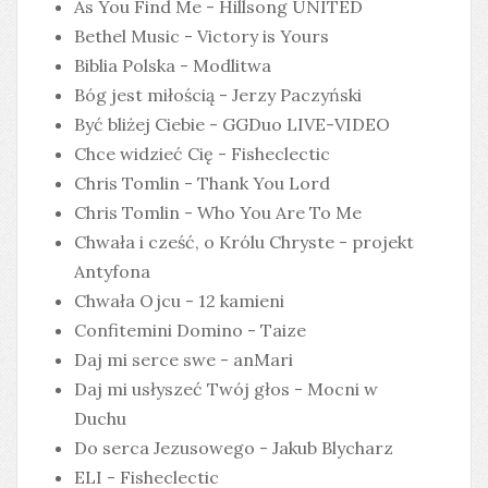
As You Find Me - Hillsong UNITED
Bethel Music - Victory is Yours
Biblia Polska - Modlitwa
Bóg jest miłością - Jerzy Paczyński
Być bliżej Ciebie - GGDuo LIVE-VIDEO
Chce widzieć Cię - Fisheclectic
Chris Tomlin - Thank You Lord
Chris Tomlin - Who You Are To Me
Chwała i cześć, o Królu Chryste - projekt
Antyfona
Chwała Ojcu - 12 kamieni
Confitemini Domino - Taize
Daj mi serce swe - anMari
Daj mi usłyszeć Twój głos - Mocni w
Duchu
Do serca Jezusowego - Jakub Blycharz
ELI - Fisheclectic