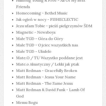
Hillsong Young & Free - All Of My Best
Friends
Homecoming - Bethel Music
Jak ogień w nocy - FISHECLECTIC
Jezu ufam Tobie - pieśń pielgrzymów ŚDM
Magnetic - Newsboys
Małe TGD - Góra do Góry
Małe TGD - Ojciec wszystkich nas
Małe TGD - Ukulele
Mate.O / TU Wszystko poddane jest
Mate.o Akustyczny / Lekki jak ptak
Matt Redman - Gracefully Broken
Matt Redman - Jesus Your Name
Matt Redman - The Same Jesus
Matt Redman & David Funk - Lamb Of
God
Memu Bogu