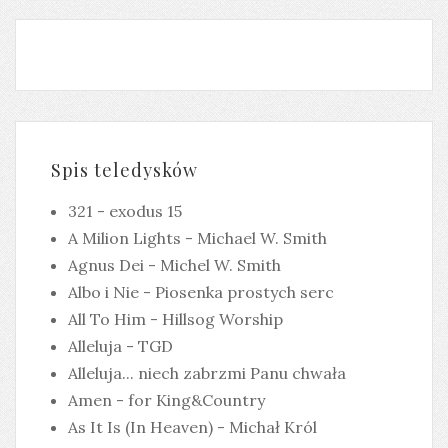
Spis teledysków
321 - exodus 15
A Milion Lights - Michael W. Smith
Agnus Dei - Michel W. Smith
Albo i Nie - Piosenka prostych serc
All To Him - Hillsog Worship
Alleluja - TGD
Alleluja... niech zabrzmi Panu chwała
Amen - for King&Country
As It Is (In Heaven) - Michał Król