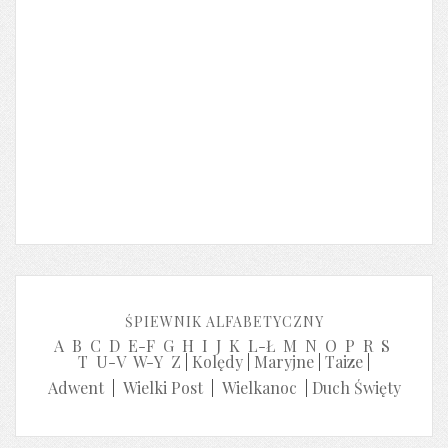
ŚPIEWNIK ALFABETYCZNY
A
B
C
D
E-F
G
H
I
J
K
L-Ł
M
N
O
P
R
S
T
U-V
W-Y
Z
|
Kolędy
|
Maryjne
|
Taize
|
Adwent
|
Wielki Post
|
Wielkanoc
|
Duch Święty