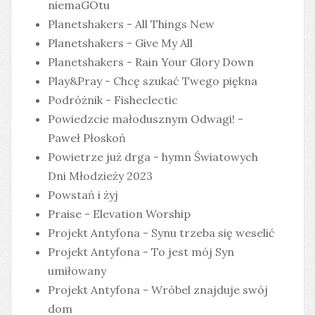
niemaGOtu
Planetshakers - All Things New
Planetshakers - Give My All
Planetshakers - Rain Your Glory Down
Play&Pray - Chcę szukać Twego piękna
Podróżnik - Fisheclectic
Powiedzcie małodusznym Odwagi! -
Paweł Płoskoń
Powietrze już drga - hymn Światowych
Dni Młodzieży 2023
Powstań i żyj
Praise - Elevation Worship
Projekt Antyfona - Synu trzeba się weselić
Projekt Antyfona - To jest mój Syn
umiłowany
Projekt Antyfona - Wróbel znajduje swój
dom