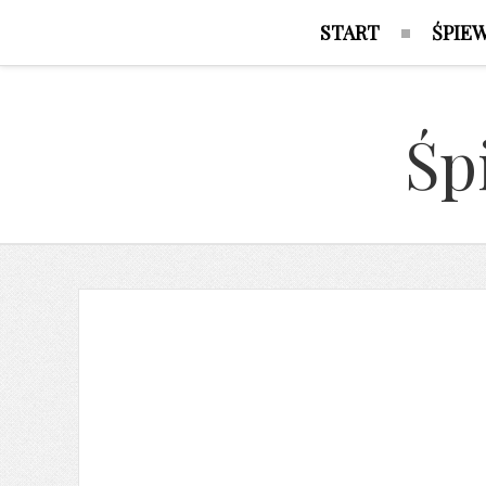
START
ŚPIE
Śp