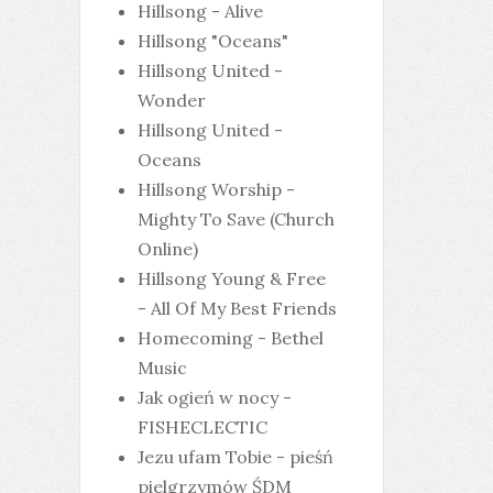
Hillsong - Alive
Hillsong "Oceans"
Hillsong United -
Wonder
Hillsong United -
Oceans
Hillsong Worship -
Mighty To Save (Church
Online)
Hillsong Young & Free
- All Of My Best Friends
Homecoming - Bethel
Music
Jak ogień w nocy -
FISHECLECTIC
Jezu ufam Tobie - pieśń
pielgrzymów ŚDM