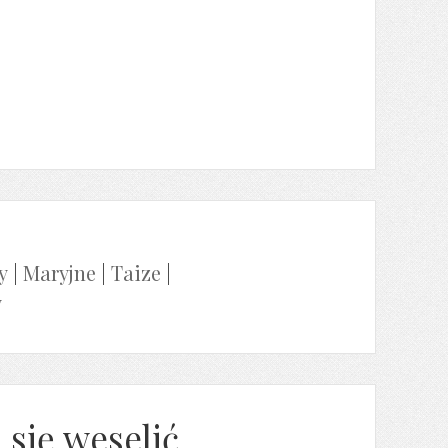
y
|
Maryjne
|
Taize
|
y
 się weselić