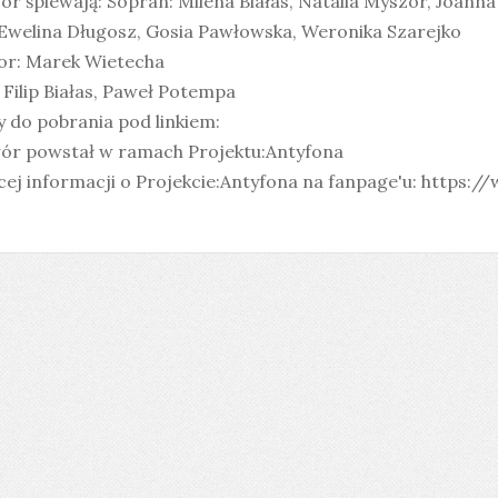
r śpiewają: Sopran: Milena Białas, Natalia Myszor, Joanna
 Ewelina Długosz, Gosia Pawłowska, Weronika Szarejko
or: Marek Wietecha
 Filip Białas, Paweł Potempa
 do pobrania pod linkiem:
ór powstał w ramach Projektu:Antyfona
ej informacji o Projekcie:Antyfona na fanpage'u:
https:/