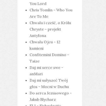
You Lord
Chris Tomlin - Who You
Are To Me
Chwała i cześć, o Królu
Chryste - projekt
Antyfona
Chwała Ojcu - 12
kamieni
Confitemini Domino -
Taize
Daj mi serce swe -
anMari
Daj mi usłyszeć Twój
głos - Mocni w Duchu
Do serca Jezusowego -
Jakub Blycharz
ELI - Fisheclectic