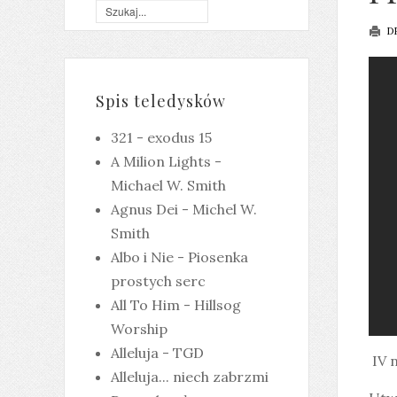
D
Spis teledysków
321 - exodus 15
A Milion Lights -
Michael W. Smith
Agnus Dei - Michel W.
Smith
Albo i Nie - Piosenka
prostych serc
All To Him - Hillsog
Worship
Alleluja - TGD
IV n
Alleluja... niech zabrzmi