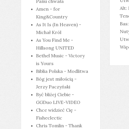
Utwó
Panu chwała
Alt:
Amen - for
Ten
King&Country
Bas:
As It Is (In Heaven) -
Nuty
Michał Król
Utw
As You Find Me -
Więc
Hillsong UNITED
Bethel Music - Victory
is Yours
Biblia Polska - Modlitwa
Bóg jest miłością -
Jerzy Paczyński
Być bliżej Ciebie -
GGDuo LIVE-VIDEO
Chce widzieć Cię -
Fisheclectic
Chris Tomlin - Thank