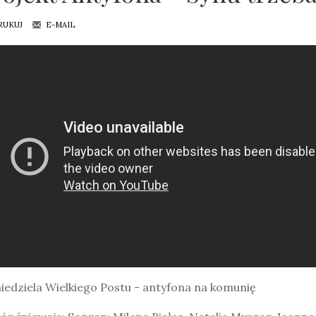
RUKUJ
E-MAIL
iedziela Wielkiego Postu - antyfona na komunię