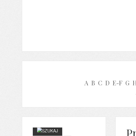
A
B
C
D
E-F
G
Pr