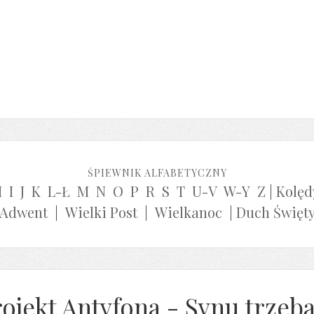
ŚPIEWNIK ALFABETYCZNY
H
I
J
K
L-Ł
M
N
O
P
R
S
T
U-V
W-Y
Z
|
Kolęd
Adwent
|
Wielki Post
|
Wielkanoc
|
Duch Święt
ojekt Antyfona - Synu trzeba