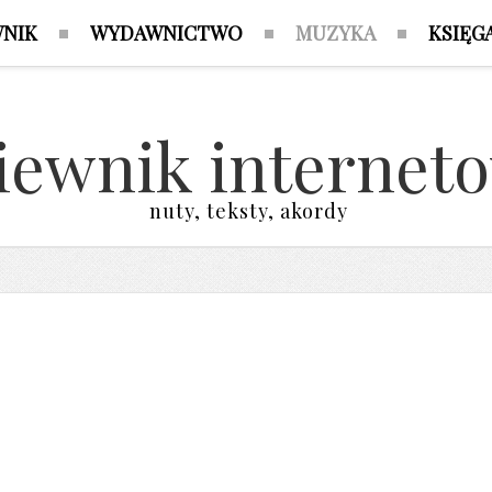
WNIK
WYDAWNICTWO
MUZYKA
KSIĘG
iewnik internet
nuty, teksty, akordy