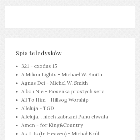
Spis teledysków
321 - exodus 15
A Milion Lights - Michael W. Smith
Agnus Dei - Michel W. Smith
Albo i Nie - Piosenka prostych serc
All To Him - Hillsog Worship
Alleluja - TGD
Alleluja... niech zabrzmi Panu chwała
Amen - for King&Country
As It Is (In Heaven) - Michał Król