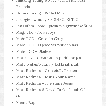
Hillsong Young & Free - All Of My Best
Friends
Homecoming - Bethel Music
Jak ogień w nocy - FISHECLECTIC
Jezu ufam Tobie - pieśń pielgrzymów ŚDM
Magnetic - Newsboys
Małe TGD - Góra do Góry
Małe TGD - Ojciec wszystkich nas
Małe TGD - Ukulele
Mate.O / TU Wszystko poddane jest
Mate.o Akustyczny / Lekki jak ptak
Matt Redman - Gracefully Broken
Matt Redman - Jesus Your Name
Matt Redman - The Same Jesus
Matt Redman & David Funk - Lamb Of
God
Memu Bogu