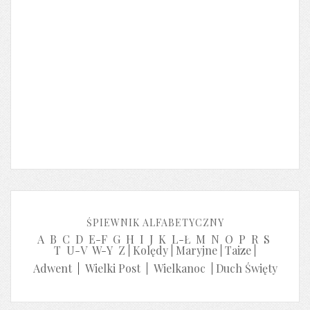
ŚPIEWNIK ALFABETYCZNY
A
B
C
D
E-F
G
H
I
J
K
L-Ł
M
N
O
P
R
S
T
U-V
W-Y
Z
|
Kolędy
|
Maryjne
|
Taize
|
Adwent
|
Wielki Post
|
Wielkanoc
|
Duch Święty