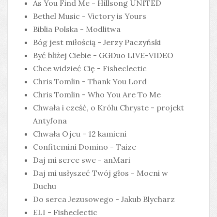
As You Find Me - Hillsong UNITED
Bethel Music - Victory is Yours
Biblia Polska - Modlitwa
Bóg jest miłością - Jerzy Paczyński
Być bliżej Ciebie - GGDuo LIVE-VIDEO
Chce widzieć Cię - Fisheclectic
Chris Tomlin - Thank You Lord
Chris Tomlin - Who You Are To Me
Chwała i cześć, o Królu Chryste - projekt
Antyfona
Chwała Ojcu - 12 kamieni
Confitemini Domino - Taize
Daj mi serce swe - anMari
Daj mi usłyszeć Twój głos - Mocni w
Duchu
Do serca Jezusowego - Jakub Blycharz
ELI - Fisheclectic