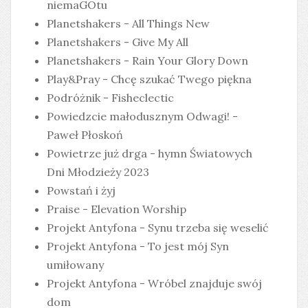
niemaGOtu
Planetshakers - All Things New
Planetshakers - Give My All
Planetshakers - Rain Your Glory Down
Play&Pray - Chcę szukać Twego piękna
Podróżnik - Fisheclectic
Powiedzcie małodusznym Odwagi! -
Paweł Płoskoń
Powietrze już drga - hymn Światowych
Dni Młodzieży 2023
Powstań i żyj
Praise - Elevation Worship
Projekt Antyfona - Synu trzeba się weselić
Projekt Antyfona - To jest mój Syn
umiłowany
Projekt Antyfona - Wróbel znajduje swój
dom