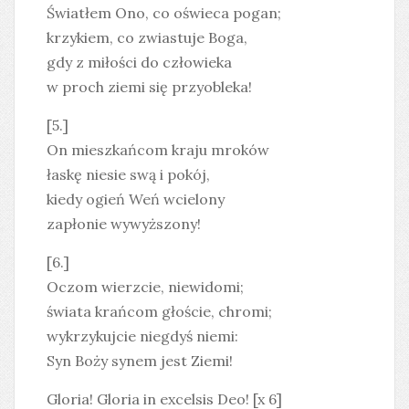
Światłem Ono, co oświeca pogan;
krzykiem, co zwiastuje Boga,
gdy z miłości do człowieka
w proch ziemi się przyobleka!
[5.]
On mieszkańcom kraju mroków
łaskę niesie swą i pokój,
kiedy ogień Weń wcielony
zapłonie wywyższony!
[6.]
Oczom wierzcie, niewidomi;
świata krańcom głoście, chromi;
wykrzykujcie niegdyś niemi:
Syn Boży synem jest Ziemi!
Gloria! Gloria in excelsis Deo! [x 6]