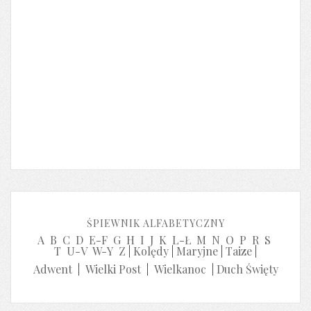
ŚPIEWNIK ALFABETYCZNY
A
B
C
D
E-F
G
H
I
J
K
L-Ł
M
N
O
P
R
S
T
U-V
W-Y
Z
|
Kolędy
|
Maryjne
|
Taize
|
Adwent
|
Wielki Post
|
Wielkanoc
|
Duch Święty