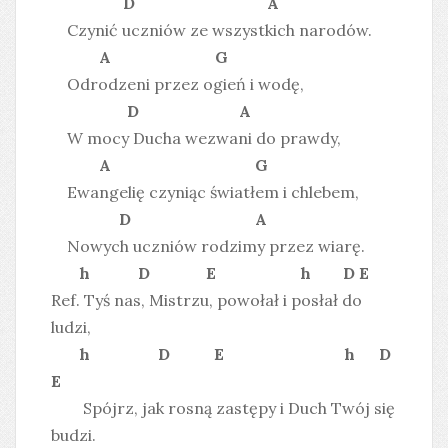
D A
Czynić uczniów ze wszystkich narodów.
A G
Odrodzeni przez ogień i wodę,
D A
W mocy Ducha wezwani do prawdy,
A G
Ewangelię czyniąc światłem i chlebem,
D A
Nowych uczniów rodzimy przez wiarę.
h D E h D E
Ref. Tyś nas, Mistrzu, powołał i posłał do
ludzi,
h D E h D
E
Spójrz, jak rosną zastępy i Duch Twój się
budzi.