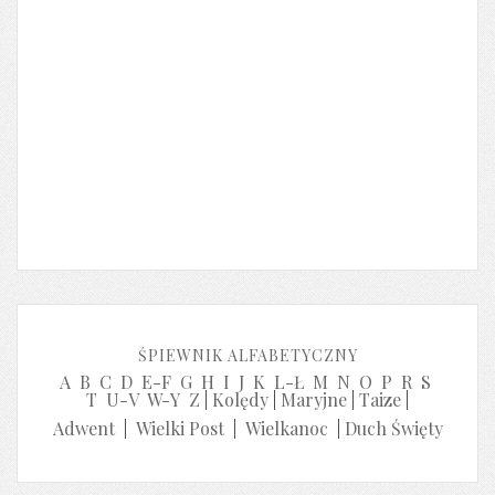
ŚPIEWNIK ALFABETYCZNY
A
B
C
D
E-F
G
H
I
J
K
L-Ł
M
N
O
P
R
S
T
U-V
W-Y
Z
|
Kolędy
|
Maryjne
|
Taize
|
Adwent
|
Wielki Post
|
Wielkanoc
|
Duch Święty