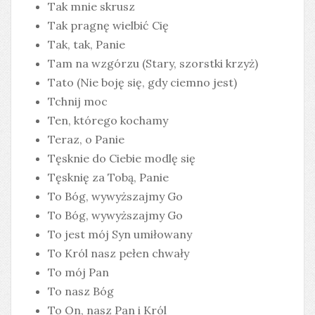
Tak mnie skrusz
Tak pragnę wielbić Cię
Tak, tak, Panie
Tam na wzgórzu (Stary, szorstki krzyż)
Tato (Nie boję się, gdy ciemno jest)
Tchnij moc
Ten, którego kochamy
Teraz, o Panie
Tęsknie do Ciebie modlę się
Tęsknię za Tobą, Panie
To Bóg, wywyższajmy Go
To Bóg, wywyższajmy Go
To jest mój Syn umiłowany
To Król nasz pełen chwały
To mój Pan
To nasz Bóg
To On, nasz Pan i Król