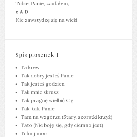
Tobie, Panie, zaufałem,
e A D
Nie zawstydzę się na wieki.
Spis piosenek T
Ta krew
Tak dobry jesteś Panie
Tak jesteś godzien
Tak mnie skrusz
Tak pragnę wielbić Cię
Tak, tak, Panie
Tam na wzgórzu (Stary, szorstki krzyż)
Tato (Nie boję się, gdy ciemno jest)
Tchnij moc