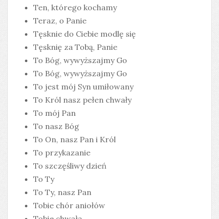
Ten, którego kochamy
Teraz, o Panie
Tęsknie do Ciebie modlę się
Tęsknię za Tobą, Panie
To Bóg, wywyższajmy Go
To Bóg, wywyższajmy Go
To jest mój Syn umiłowany
To Król nasz pełen chwały
To mój Pan
To nasz Bóg
To On, nasz Pan i Król
To przykazanie
To szczęśliwy dzień
To Ty
To Ty, nasz Pan
Tobie chór aniołów
Tobie chwała