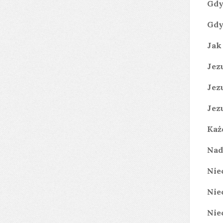
Gdy
Gdy
Jak
Jez
Jez
Jez
Każ
Nad
Nie
Nie
Nie