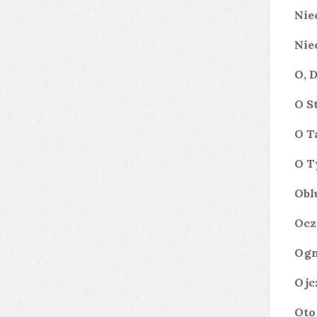
Nie
Nie
O, 
O S
O T
O T
Obl
Ocz
Ogn
Ojc
Oto 