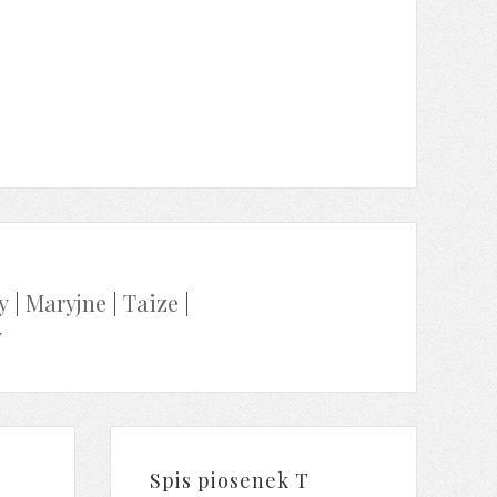
y
|
Maryjne
|
Taize
|
y
Spis piosenek T