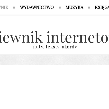
WNIK
WYDAWNICTWO
MUZYKA
KSIĘG
iewnik internet
nuty, teksty, akordy