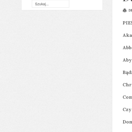
D
PIE
Aka
Abb
Aby
Bąd
Chr
Com
Czy
Dom