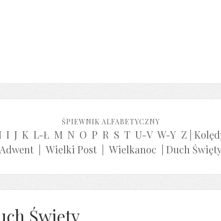
ŚPIEWNIK ALFABETYCZNY
H
I
J
K
L-Ł
M
N
O
P
R
S
T
U-V
W-Y
Z
|
Kolęd
Adwent
|
Wielki Post
|
Wielkanoc
|
Duch Święt
uch Święty