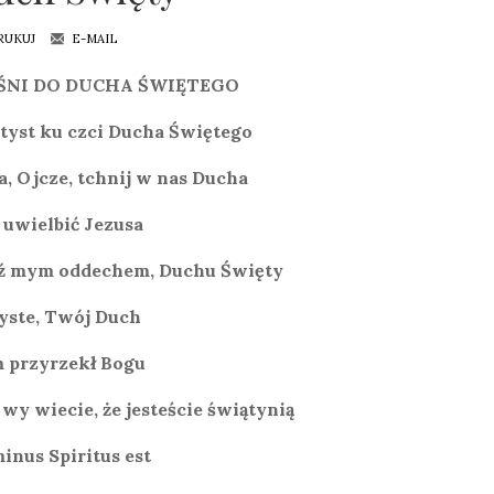
RUKUJ
E-MAIL
ŚNI DO DUCHA ŚWIĘTEGO
tyst ku czci Ducha Świętego
a, Ojcze, tchnij w nas Ducha
 uwielbić Jezusa
ź mym oddechem, Duchu Święty
yste, Twój Duch
 przyrzekł Bogu
 wy wiecie, że jesteście świątynią
inus Spiritus est