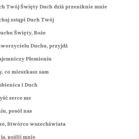
ch Twój Święty Duch dziś przeniknie mnie
chaj zstąpi Duch Twój
Duchu Święty, Boże
tworzycielu Duchu, przyjdź
ajemniczy Płomieniu
y, co mieszkasz sam
ubienica i Duch
yść serce me
iu, posól nas
ze, Stwórco wszechświata
ja, poślij mnie