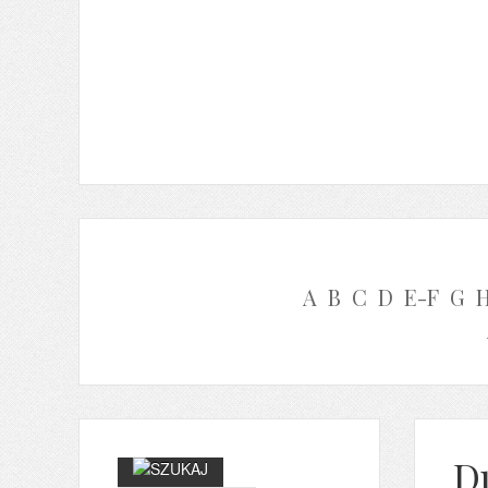
A
B
C
D
E-F
G
D