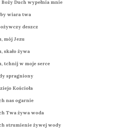
 Boży Duch wypełnia mnie
by wiara twa
 ożywczy deszcz
u, mój Jezu
u, skało żywa
u, tchnij w moje serce
dy spragniony
ziejo Kościoła
ch nas ogarnie
ch Twa żywa woda
ch strumienie żywej wody