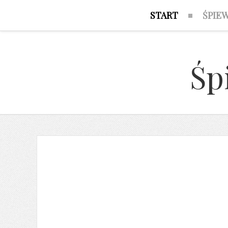
START
ŚPIE
Śp