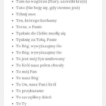
Tam na wzgórzu (Stary, szorstki krzyż)
Tato (Nie boję się, gdy ciemno jest)
Tchnij moc
Ten, którego kochamy
Teraz, o Panie
Tęsknie do Ciebie modlę się
Tęsknię za Tobą, Panie
To Bóg, wywyższajmy Go
To Bóg, wywyższajmy Go
To jest mój Syn umiłowany
To Król nasz pełen chwały
To mój Pan
To nasz Bóg
To On, nasz Pan i Król
To przykazanie
To szczęśliwy dzień
To Ty