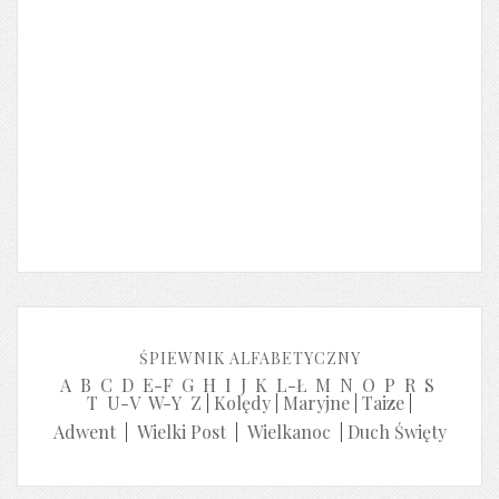
ŚPIEWNIK ALFABETYCZNY
A
B
C
D
E-F
G
H
I
J
K
L-Ł
M
N
O
P
R
S
T
U-V
W-Y
Z
|
Kolędy
|
Maryjne
|
Taize
|
Adwent
|
Wielki Post
|
Wielkanoc
|
Duch Święty