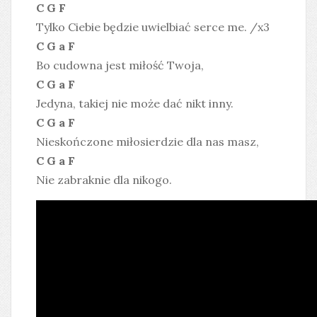
C G F
Tylko Ciebie będzie uwielbiać serce me. /x3
C G a F
Bo cudowna jest miłość Twoja,
C G a F
Jedyna, takiej nie może dać nikt inny.
C G a F
Nieskończone miłosierdzie dla nas masz,
C G a F
Nie zabraknie dla nikogo.