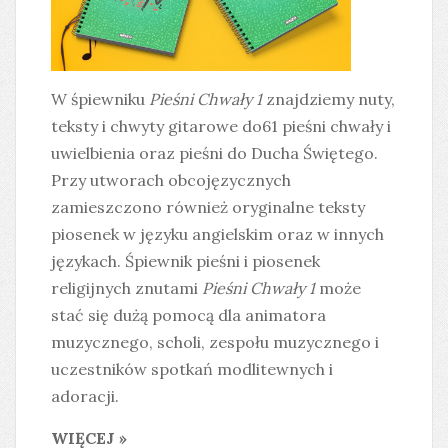
W śpiewniku
Pieśni Chwały 1
znajdziemy nuty,
teksty i chwyty gitarowe do61 pieśni chwały i
uwielbienia oraz pieśni do Ducha Świętego.
Przy utworach obcojęzycznych
zamieszczono również oryginalne teksty
piosenek w języku angielskim oraz w innych
językach. Śpiewnik pieśni i piosenek
religijnych znutami
Pieśni Chwały 1
może
stać się dużą pomocą dla animatora
muzycznego, scholi, zespołu muzycznego i
uczestników spotkań modlitewnych i
adoracji.
WIĘCEJ »