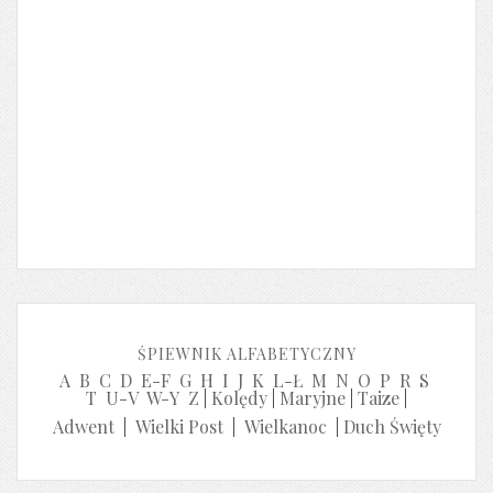
ŚPIEWNIK ALFABETYCZNY
A
B
C
D
E-F
G
H
I
J
K
L-Ł
M
N
O
P
R
S
T
U-V
W-Y
Z
|
Kolędy
|
Maryjne
|
Taize
|
Adwent
|
Wielki Post
|
Wielkanoc
|
Duch Święty