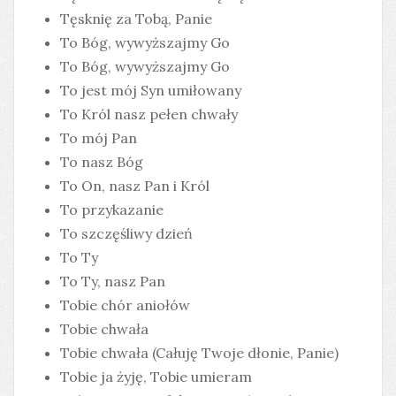
Tęsknię za Tobą, Panie
To Bóg, wywyższajmy Go
To Bóg, wywyższajmy Go
To jest mój Syn umiłowany
To Król nasz pełen chwały
To mój Pan
To nasz Bóg
To On, nasz Pan i Król
To przykazanie
To szczęśliwy dzień
To Ty
To Ty, nasz Pan
Tobie chór aniołów
Tobie chwała
Tobie chwała (Całuję Twoje dłonie, Panie)
Tobie ja żyję, Tobie umieram