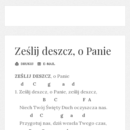
Ześlij deszcz, o Panie
DRUKUJ
E-MAIL
ZEŚLIJ DESZCZ
, o Panie
d C g a d
1. Ześlij deszcz, o Panie, ześlij deszcz,
B C F A
Niech Twój Święty Duch oczyszcza nas.
d C g a d
Przygotuj nas, dziś wesela Twego czas,