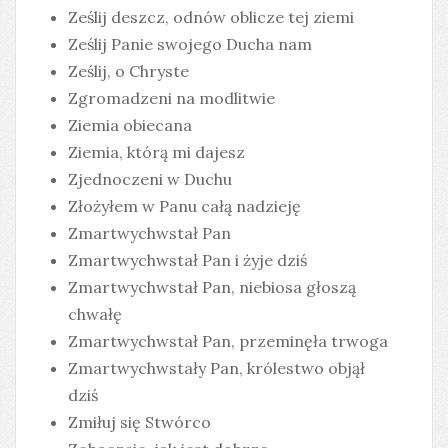
Ześlij deszcz, odnów oblicze tej ziemi
Ześlij Panie swojego Ducha nam
Ześlij, o Chryste
Zgromadzeni na modlitwie
Ziemia obiecana
Ziemia, którą mi dajesz
Zjednoczeni w Duchu
Złożyłem w Panu całą nadzieję
Zmartwychwstał Pan
Zmartwychwstał Pan i żyje dziś
Zmartwychwstał Pan, niebiosa głoszą
chwałę
Zmartwychwstał Pan, przeminęła trwoga
Zmartwychwstały Pan, królestwo objął
dziś
Zmiłuj się Stwórco