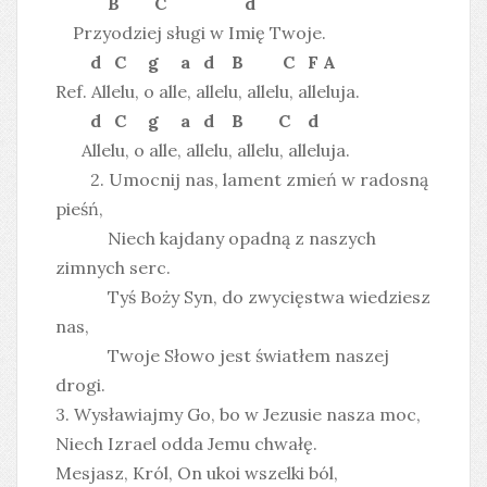
B C d
Przyodziej sługi w Imię Twoje.
d C g a d B C F A
Ref. Allelu, o alle, allelu, allelu, alleluja.
d C g a d B C d
Allelu, o alle, allelu, allelu, alleluja.
2. Umocnij nas, lament zmień w radosną
pieśń,
Niech kajdany opadną z naszych
zimnych serc.
Tyś Boży Syn, do zwycięstwa wiedziesz
nas,
Twoje Słowo jest światłem naszej
drogi.
3. Wysławiajmy Go, bo w Jezusie nasza moc,
Niech Izrael odda Jemu chwałę.
Mesjasz, Król, On ukoi wszelki ból,