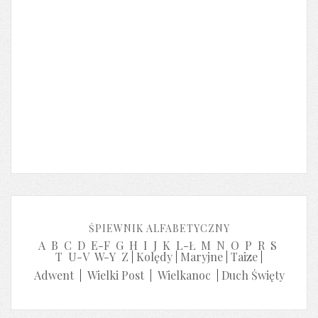
ŚPIEWNIK ALFABETYCZNY
A
B
C
D
E-F
G
H
I
J
K
L-Ł
M
N
O
P
R
S
T
U-V
W-Y
Z
|
Kolędy
|
Maryjne
|
Taize
|
Adwent
|
Wielki Post
|
Wielkanoc
|
Duch Święty