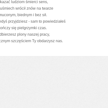
kazać ludziom śmierci sens,
uśmiech wrócił znów na twarze
uconym, biednym i bez sił.
edyś przyjdziesz - sam to powiedziałeś
kończy się pielgrzymki czas.
dbierzesz plony naszej pracy,
znym szczęściem Ty obdarzysz nas.