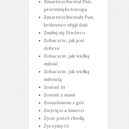
Zmartwychwstał Pan,
przeminęła trwoga
Zmartwychwstały Pan,
królestwo objął dziś
Zmiłuj się Stwórco
Zobaczcie, jak jest
dobrze
Zobaczcie, jak wielką
miłość
Zobaczcie, jak wielką
miłością
Zostań tu
Zostań z nami
Zwiastunom z gór
Zwycięzca śmierci
Życie jesteś chwilą
Życzymy Ci