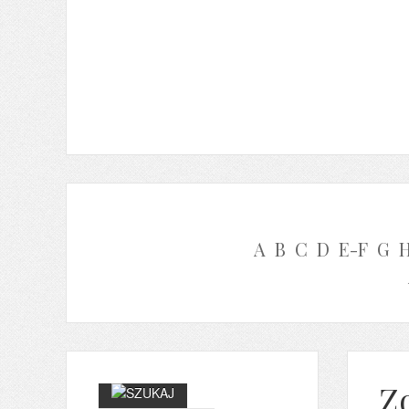
A
B
C
D
E-F
G
Z