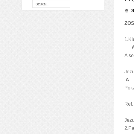
D
ZOS
E
1.Ki
A se
Jezu
A
Poka
Ref.
Jezu
2.Pa