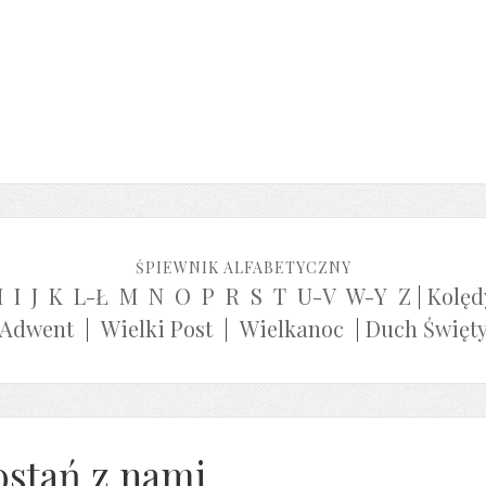
ŚPIEWNIK ALFABETYCZNY
H
I
J
K
L-Ł
M
N
O
P
R
S
T
U-V
W-Y
Z
|
Kolęd
Adwent
|
Wielki Post
|
Wielkanoc
|
Duch Święt
ostań z nami