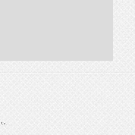
tes
.