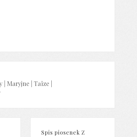
y
|
Maryjne
|
Taize
|
y
Spis piosenek Z