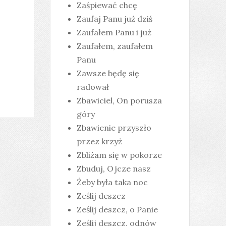
Zaśpiewać chcę
Zaufaj Panu już dziś
Zaufałem Panu i już
Zaufałem, zaufałem
Panu
Zawsze będę się
radował
Zbawiciel, On porusza
góry
Zbawienie przyszło
przez krzyż
Zbliżam się w pokorze
Zbuduj, Ojcze nasz
Żeby była taka noc
Ześlij deszcz
Ześlij deszcz, o Panie
Ześlij deszcz, odnów