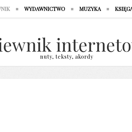
WNIK
WYDAWNICTWO
MUZYKA
KSIĘG
iewnik internet
nuty, teksty, akordy