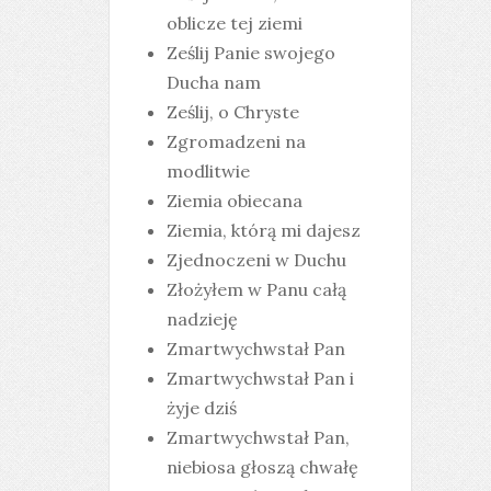
oblicze tej ziemi
Ześlij Panie swojego
Ducha nam
Ześlij, o Chryste
Zgromadzeni na
modlitwie
Ziemia obiecana
Ziemia, którą mi dajesz
Zjednoczeni w Duchu
Złożyłem w Panu całą
nadzieję
Zmartwychwstał Pan
Zmartwychwstał Pan i
żyje dziś
Zmartwychwstał Pan,
niebiosa głoszą chwałę