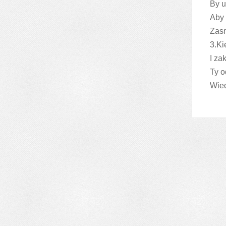
By u
Aby 
Zasm
3.Ki
I za
Ty o
Wiec