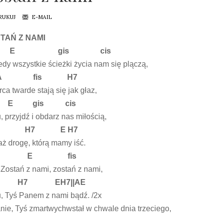
RUKUJ
E-MAIL
TAŃ Z NAMI
 gis cis
edy wszystkie ścieżki życia nam się plączą,
A fis H7
rca twarde stają się jak głaz,
E gis cis
, przyjdź i obdarz nas miłością,
 H7 E H7
ż drogę, którą mamy iść.
E fis
 Zostań z nami, zostań z nami,
H7 EH7||AE
, Tyś Panem z nami bądź. /2x
nie, Tyś zmartwychwstał w chwale dnia trzeciego,