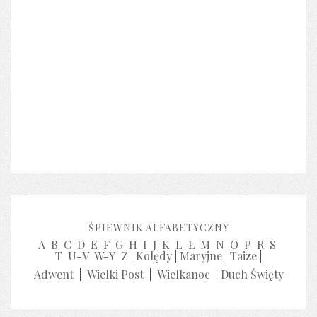
ŚPIEWNIK ALFABETYCZNY
A
B
C
D
E-F
G
H
I
J
K
L-Ł
M
N
O
P
R
S
T
U-V
W-Y
Z
|
Kolędy
|
Maryjne
|
Taize
|
Adwent
|
Wielki Post
|
Wielkanoc
|
Duch Święty