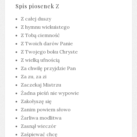
Spis piosenek Z
Z całej duszy
Z hymnu wiekuistego
Z Tobą ciemność
Z Twoich darów Panie
Z Twojego boku Chryste
Z wielką ufnością
Za chwilę przyjdzie Pan
Za zu, za zi
Zaczekaj Mistrzu
Żadna pieśń nie wypowie
Zakołyszę się
Zanim powiem słowo
Żarliwa modlitwa
Zasnął wieczór
Zaśpiewać chcę