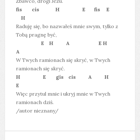
Zbawco, drogi Jezu.
fis cis H E fis E
H
Raduję się, bo nazwałeś mnie swym, tylko z
Tobą pragnę być,
E H A E H
A
W Twych ramionach się skryć, w Twych
ramionach się skryć.
H E gis cis A H
E
Więc przytul mnie i ukryj mnie w Twych
ramionach dziś.
/autor nieznany/