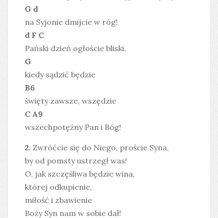
G d
na Syjonie dmijcie w róg!
d F C
Pański dzień ogłoście bliski,
G
kiedy sądzić będzie
B6
święty zawsze, wszędzie
C A9
wszechpotężny Pan i Bóg!
2.
Zwróćcie się do Niego, proście Syna,
by od pomsty ustrzegł was!
O, jak szczęśliwa będzie wina,
której odkupienie,
miłość i zbawienie
Boży Syn nam w sobie dał!