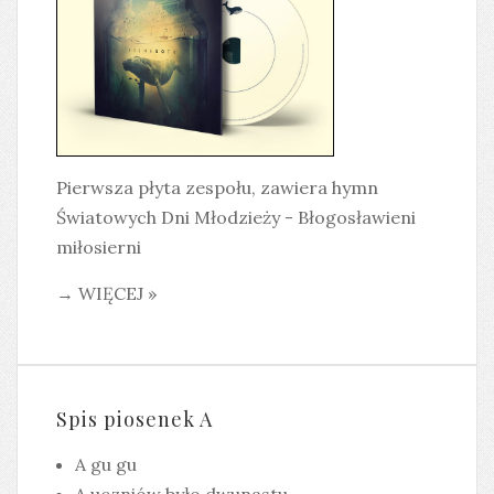
Pierwsza płyta zespołu, zawiera hymn
Światowych Dni Młodzieży - Błogosławieni
miłosierni
→ WIĘCEJ »
Spis piosenek A
A gu gu
A uczniów było dwunastu