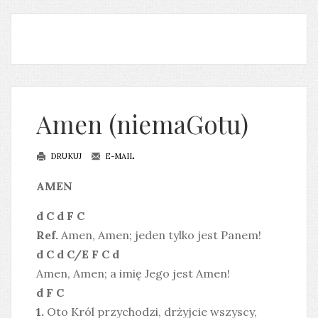
Amen (niemaGotu)
DRUKUJ
E-MAIL
AMEN
d C d F C
Ref.
Amen, Amen; jeden tylko jest Panem!
d C d C/E F C d
Amen, Amen; a imię Jego jest Amen!
d F C
1.
Oto Król przychodzi, drżyjcie wszyscy,