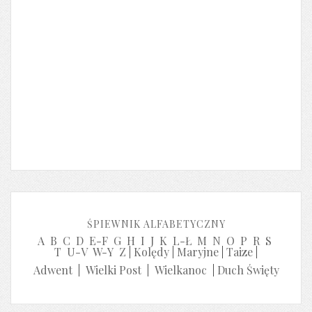
ŚPIEWNIK ALFABETYCZNY
A
B
C
D
E-F
G
H
I
J
K
L-Ł
M
N
O
P
R
S
T
U-V
W-Y
Z
|
Kolędy
|
Maryjne
|
Taize
|
Adwent
|
Wielki Post
|
Wielkanoc
|
Duch Święty