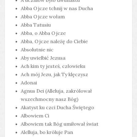
Abba Ojcze tchnij w nas Ducha
Abba Ojcze wołam
Abba Tatusiu
Abba, o Abba Ojcze
Abba, Ojcze należę do Ciebie
Absolutnie nic
Aby uwielbić Jezusa
Ach kim ty jesteś, człowieku
Ach mój Jezu, jak Ty klęczysz
Adonai
Agnus Dei (Alleluja, zakrólował
wszechmocny nasz Bóg)
Akatyst ku czci Ducha Świętego
Albowiem Ci
Albowiem tak Bóg umiłował świat
Alelluja, bo króluje Pan