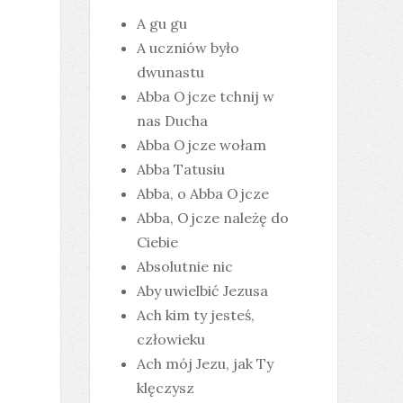
A gu gu
A uczniów było
dwunastu
Abba Ojcze tchnij w
nas Ducha
Abba Ojcze wołam
Abba Tatusiu
Abba, o Abba Ojcze
Abba, Ojcze należę do
Ciebie
Absolutnie nic
Aby uwielbić Jezusa
Ach kim ty jesteś,
człowieku
Ach mój Jezu, jak Ty
klęczysz