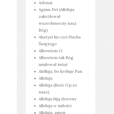
Adonai
Agnus Dei (Alleluja,
zakrólował
wszechmocny nasz
Bóg)
Akatyst ku czci Ducha
Świętego
Albowiem Ci
Albowiem tak Bóg
umiłował świat
Alelluja, bo króluje Pan
Alleluja
Alleluja (Boże Ojcze
nasz)
Alleluja biją dzwony
Alleluja w miłości
Alleluja, amen