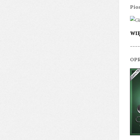
Pio
WIĘ
----
OPR