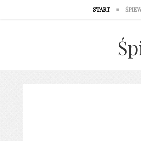
START
ŚPIE
Śp