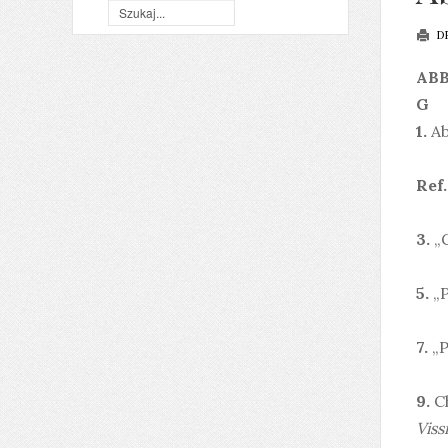
D
ABB
G
1.
Ab
G 
Ref.
3.
„G
5.
„P
7.
„P
9.
Ch
Viss