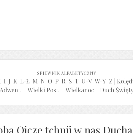
ŚPIEWNIK ALFABETYCZNY
H
I
J
K
L-Ł
M
N
O
P
R
S
T
U-V
W-Y
Z
|
Kolęd
Adwent
|
Wielki Post
|
Wielkanoc
|
Duch Święt
bba Ojcze tchnij w nas Ducha