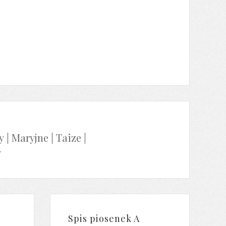
y
|
Maryjne
|
Taize
|
y
Spis piosenek A