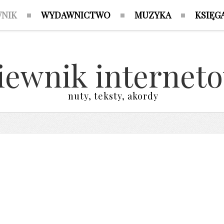
WNIK
WYDAWNICTWO
MUZYKA
KSIĘG
iewnik internet
nuty, teksty, akordy