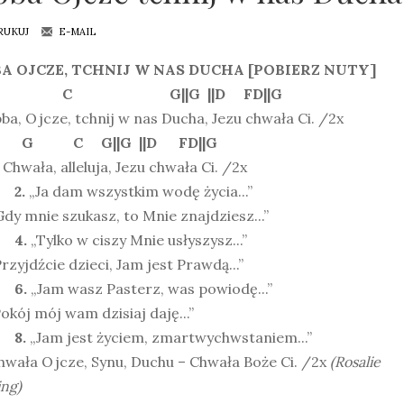
RUKUJ
E-MAIL
A OJCZE, TCHNIJ W NAS DUCHA [POBIERZ NUTY]
 C G||G ||D FD||G
ba, Ojcze, tchnij w nas Ducha, Jezu chwała Ci. /2x
C G||G ||D FD||G
Chwała, alleluja, Jezu chwała Ci. /2x
2.
„Ja dam wszystkim wodę życia...”
dy mnie szukasz, to Mnie znajdziesz...”
4.
„Tylko w ciszy Mnie usłyszysz...”
rzyjdźcie dzieci, Jam jest Prawdą...”
6.
„Jam wasz Pasterz, was powiodę...”
okój mój wam dzisiaj daję...”
8.
„Jam jest życiem, zmartwychwstaniem...”
wała Ojcze, Synu, Duchu – Chwała Boże Ci. /2x
(Rosalie
ing)