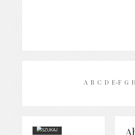
A
B
C
D
E-F
G
A