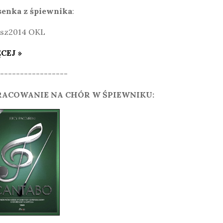
senka z śpiewnika
:
CEJ »
-----------------
ACOWANIE NA CHÓR W ŚPIEWNIKU: