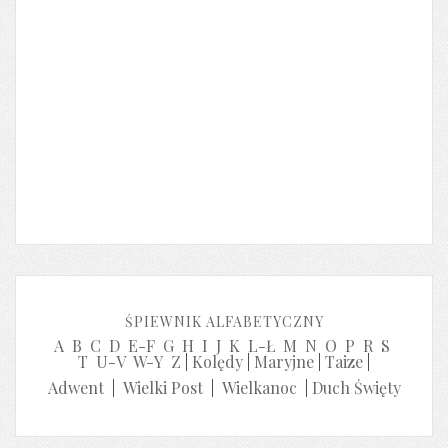
ŚPIEWNIK ALFABETYCZNY
A
B
C
D
E-F
G
H
I
J
K
L-Ł
M
N
O
P
R
S
T
U-V
W-Y
Z
|
Kolędy
|
Maryjne
|
Taize
|
Adwent
|
Wielki Post
|
Wielkanoc
|
Duch Święty