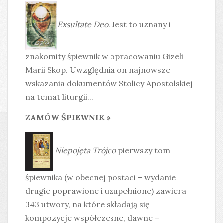
Exsultate Deo
. Jest to uznany i
znakomity śpiewnik w opracowaniu Gizeli
Marii Skop. Uwzględnia on najnowsze
wskazania dokumentów Stolicy Apostolskiej
na temat liturgii...
ZAMÓW ŚPIEWNIK »
Niepojęta Trójco
pierwszy tom
śpiewnika (w obecnej postaci – wydanie
drugie poprawione i uzupełnione) zawiera
343 utwory, na które składają się
kompozycje współczesne, dawne –