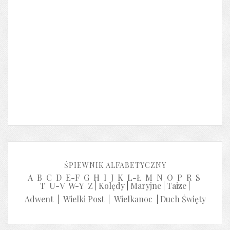
ŚPIEWNIK ALFABETYCZNY
A
B
C
D
E-F
G
H
I
J
K
L-Ł
M
N
O
P
R
S
T
U-V
W-Y
Z
|
Kolędy
|
Maryjne
|
Taize
|
Adwent
|
Wielki Post
|
Wielkanoc
|
Duch Święty