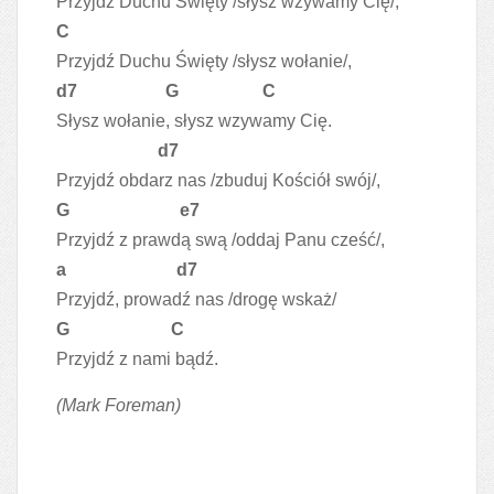
Przyjdź Duchu Święty /słysz wzywamy Cię/,
C
Przyjdź Duchu Święty /słysz wołanie/,
d7 G C
Słysz wołanie, słysz wzywamy Cię.
d7
Przyjdź obdarz nas /zbuduj Kościół swój/,
G e7
Przyjdź z prawdą swą /oddaj Panu cześć/,
a d7
Przyjdź, prowadź nas /drogę wskaż/
G C
Przyjdź z nami bądź.
(Mark Foreman)