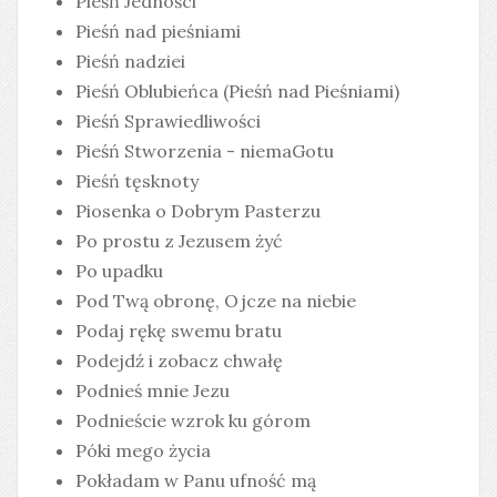
Pieśń Jedności
Pieśń nad pieśniami
Pieśń nadziei
Pieśń Oblubieńca (Pieśń nad Pieśniami)
Pieśń Sprawiedliwości
Pieśń Stworzenia - niemaGotu
Pieśń tęsknoty
Piosenka o Dobrym Pasterzu
Po prostu z Jezusem żyć
Po upadku
Pod Twą obronę, Ojcze na niebie
Podaj rękę swemu bratu
Podejdź i zobacz chwałę
Podnieś mnie Jezu
Podnieście wzrok ku górom
Póki mego życia
Pokładam w Panu ufność mą