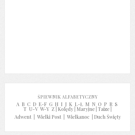
ŚPIEWNIK ALFABETYCZNY
A
B
C
D
E-F
G
H
I
J
K
L-Ł
M
N
O
P
R
S
T
U-V
W-Y
Z
|
Kolędy
|
Maryjne
|
Taize
|
Adwent
|
Wielki Post
|
Wielkanoc
|
Duch Święty