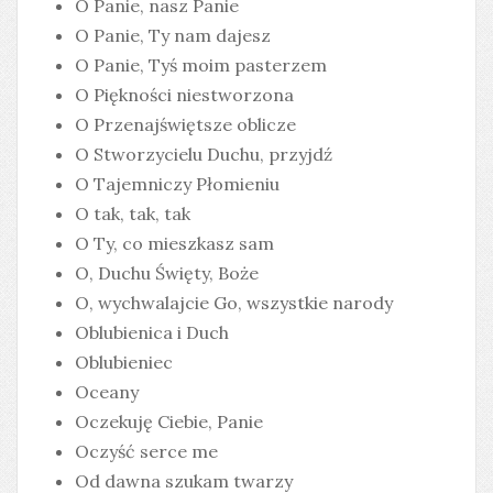
O Panie, nasz Panie
O Panie, Ty nam dajesz
O Panie, Tyś moim pasterzem
O Piękności niestworzona
O Przenajświętsze oblicze
O Stworzycielu Duchu, przyjdź
O Tajemniczy Płomieniu
O tak, tak, tak
O Ty, co mieszkasz sam
O, Duchu Święty, Boże
O, wychwalajcie Go, wszystkie narody
Oblubienica i Duch
Oblubieniec
Oceany
Oczekuję Ciebie, Panie
Oczyść serce me
Od dawna szukam twarzy