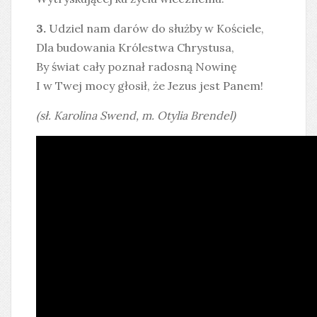
3.
Udziel nam darów do służby w Kościele,
Dla budowania Królestwa Chrystusa,
By świat cały poznał radosną Nowinę
I w Twej mocy głosił, że Jezus jest Panem!
(sł. Karolina Swend, m. Otylia Brendel)