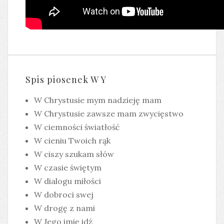
Spis piosenek W Y
W Chrystusie mym nadzieję mam
W Chrystusie zawsze mam zwycięstwo
W ciemności światłość
W cieniu Twoich rąk
W ciszy szukam słów
W czasie świętym
W dialogu miłości
W dobroci swej
W drogę z nami
W Jego imię idź