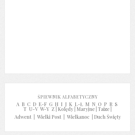
ŚPIEWNIK ALFABETYCZNY
A
B
C
D
E-F
G
H
I
J
K
L-Ł
M
N
O
P
R
S
T
U-V
W-Y
Z
|
Kolędy
|
Maryjne
|
Taize
|
Adwent
|
Wielki Post
|
Wielkanoc
|
Duch Święty