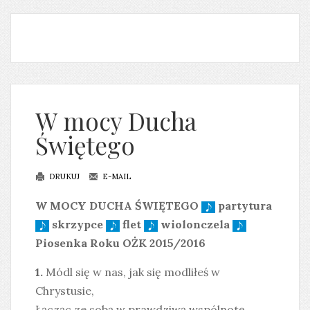
W mocy Ducha
Świętego
DRUKUJ
E-MAIL
W MOCY DUCHA ŚWIĘTEGO
partytura
skrzypce
flet
wiolonczela
Piosenka Roku OŻK 2015/2016
1.
Módl się w nas, jak się modliłeś w
Chrystusie,
Łącząc ze sobą w prawdziwą wspólnotę,