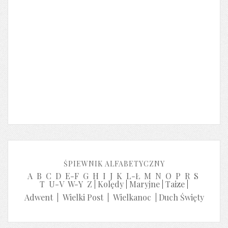
ŚPIEWNIK ALFABETYCZNY
A
B
C
D
E-F
G
H
I
J
K
L-Ł
M
N
O
P
R
S
T
U-V
W-Y
Z
|
Kolędy
|
Maryjne
|
Taize
|
Adwent
|
Wielki Post
|
Wielkanoc
|
Duch Święty