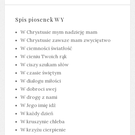
Spis piosenek W Y
W Chrystusie mym nadzieję mam
W Chrystusie zawsze mam zwycięstwo
W ciemności światłość
W cieniu Twoich rąk
W ciszy szukam słów
W czasie świętym
W dialogu miłości
W dobroci swej
W drogę z nami
W Jego imię idź
W każdy dzień
W kruszynie chleba
W krzyżu cierpienie