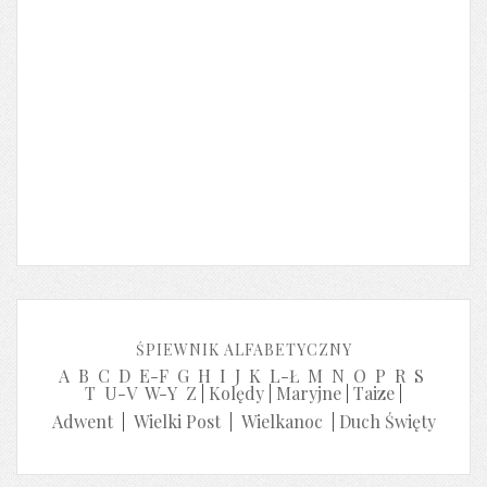
ŚPIEWNIK ALFABETYCZNY
A
B
C
D
E-F
G
H
I
J
K
L-Ł
M
N
O
P
R
S
T
U-V
W-Y
Z
|
Kolędy
|
Maryjne
|
Taize
|
Adwent
|
Wielki Post
|
Wielkanoc
|
Duch Święty