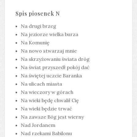
Spis piosenek N
Na drugi brzeg
Na jeziorze wielka burza
Na Komunię
Na nowo stwarzaj mnie
Na skrzyżowaniu świata dróg
Na świat przyszedł pokój dać
Na świętej uczcie Baranka
Na ulicach miasta
Na wieczory w górach
Na wieki będę chwalił Cię
Na wieki będzie trwać
Na zawsze Bóg jest wierny
Nad Jordanem
Nad rzekami Babilonu