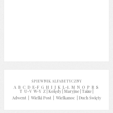
ŚPIEWNIK ALFABETYCZNY
A
B
C
D
E-F
G
H
I
J
K
L-Ł
M
N
O
P
R
S
T
U-V
W-Y
Z
|
Kolędy
|
Maryjne
|
Taize
|
Adwent
|
Wielki Post
|
Wielkanoc
|
Duch Święty