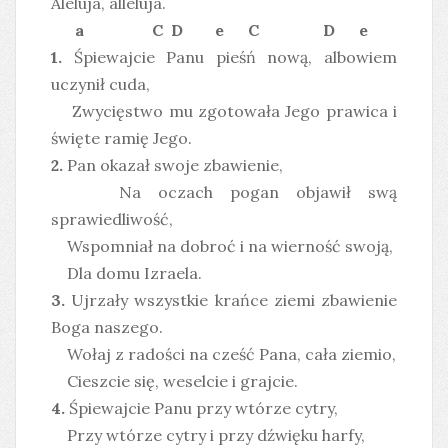
Aleluja, alleluja.
a C D e C D e
1.
Śpiewajcie Panu pieśń nową, albowiem
uczynił cuda,
Zwycięstwo mu zgotowała Jego prawica i
święte ramię Jego.
2.
Pan okazał swoje zbawienie,
Na oczach pogan objawił swą
sprawiedliwość,
Wspomniał na dobroć i na wierność swoją,
Dla domu Izraela.
3.
Ujrzały wszystkie krańce ziemi zbawienie
Boga naszego.
Wołaj z radości na cześć Pana, cała ziemio,
Cieszcie się, weselcie i grajcie.
4.
Śpiewajcie Panu przy wtórze cytry,
Przy wtórze cytry i przy dźwięku harfy,