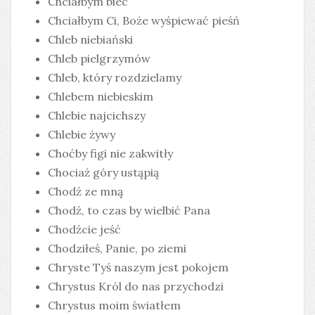
Chciałbym biec
Chciałbym Ci, Boże wyśpiewać pieśń
Chleb niebiański
Chleb pielgrzymów
Chleb, który rozdzielamy
Chlebem niebieskim
Chlebie najcichszy
Chlebie żywy
Choćby figi nie zakwitły
Chociaż góry ustąpią
Chodź ze mną
Chodź, to czas by wielbić Pana
Chodźcie jeść
Chodziłeś, Panie, po ziemi
Chryste Tyś naszym jest pokojem
Chrystus Król do nas przychodzi
Chrystus moim światłem