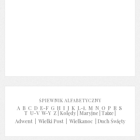
ŚPIEWNIK ALFABETYCZNY
A
B
C
D
E-F
G
H
I
J
K
L-Ł
M
N
O
P
R
S
T
U-V
W-Y
Z
|
Kolędy
|
Maryjne
|
Taize
|
Adwent
|
Wielki Post
|
Wielkanoc
|
Duch Święty