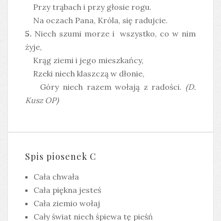
Przy trąbach i przy głosie rogu.
Na oczach Pana, Króla, się radujcie.
5.
Niech szumi morze i wszystko, co w nim
żyje,
Krąg ziemi i jego mieszkańcy,
Rzeki niech klaszczą w dłonie,
Góry niech razem wołają z radości.
(D.
Kusz OP)
Spis piosenek C
Cała chwała
Cała piękna jesteś
Cała ziemio wołaj
Cały świat niech śpiewa tę pieśń