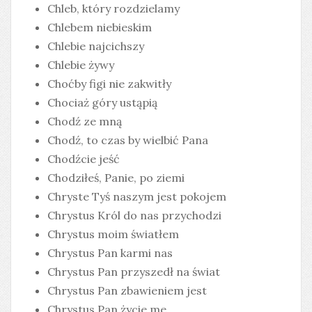
Chleb, który rozdzielamy
Chlebem niebieskim
Chlebie najcichszy
Chlebie żywy
Choćby figi nie zakwitły
Chociaż góry ustąpią
Chodź ze mną
Chodź, to czas by wielbić Pana
Chodźcie jeść
Chodziłeś, Panie, po ziemi
Chryste Tyś naszym jest pokojem
Chrystus Król do nas przychodzi
Chrystus moim światłem
Chrystus Pan karmi nas
Chrystus Pan przyszedł na świat
Chrystus Pan zbawieniem jest
Chrystus Pan życie me