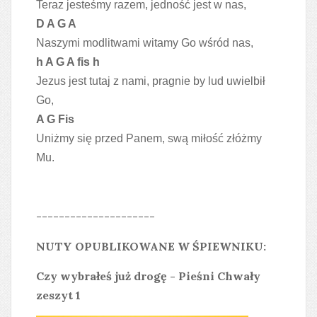
Teraz jesteśmy razem, jedność jest w nas,
D A G A
Naszymi modlitwami witamy Go wśród nas,
h A G A fis h
Jezus jest tutaj z nami, pragnie by lud uwielbił
Go,
A G Fis
Uniżmy się przed Panem, swą miłość złóżmy
Mu.
---------------------
NUTY OPUBLIKOWANE W ŚPIEWNIKU:
Czy wybrałeś już drogę - Pieśni Chwały
zeszyt 1