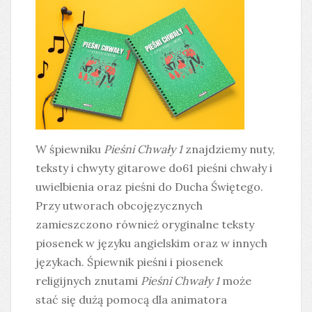
W śpiewniku
Pieśni Chwały 1
znajdziemy nuty,
teksty i chwyty gitarowe do61 pieśni chwały i
uwielbienia oraz pieśni do Ducha Świętego.
Przy utworach obcojęzycznych
zamieszczono również oryginalne teksty
piosenek w języku angielskim oraz w innych
językach. Śpiewnik pieśni i piosenek
religijnych znutami
Pieśni Chwały 1
może
stać się dużą pomocą dla animatora