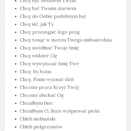
Chcę być światłem Twym
Chcę być Twoim ziarnem
Chcę do Ciebie podobnym być
Chcę iść, jak Ty
Chcę przestąpić Jego próg
Chcę tonąć w morzu Twego miłosierdzia
Chcę uwielbiać Twoje Imię
Chcę widzieć Cię
Chcę wywyższać Imię Twe
Chcę, by Jezus
Chcę, Panie wyznać dziś
Chcemy przez Krzyż Twój
Chcemy słuchać Cię
Chciałbym biec
Chciałbym Ci, Boże wyśpiewać pieśń
Chleb niebiański
Chleb pielgrzymów