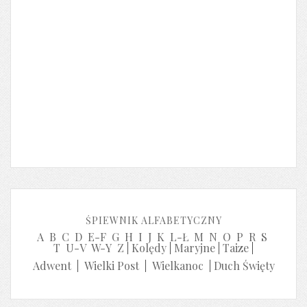
ŚPIEWNIK ALFABETYCZNY
A
B
C
D
E-F
G
H
I
J
K
L-Ł
M
N
O
P
R
S
T
U-V
W-Y
Z
|
Kolędy
|
Maryjne
|
Taize
|
Adwent
|
Wielki Post
|
Wielkanoc
|
Duch Święty