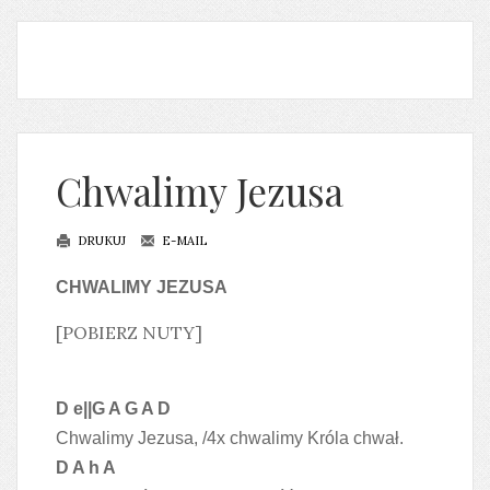
Chwalimy Jezusa
DRUKUJ
E-MAIL
CHWALIMY JEZUSA
[POBIERZ NUTY]
D e||G A G A D
Chwalimy Jezusa, /4x chwalimy Króla chwał.
D A h A