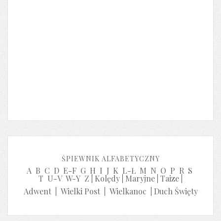
ŚPIEWNIK ALFABETYCZNY
A
B
C
D
E-F
G
H
I
J
K
L-Ł
M
N
O
P
R
S
T
U-V
W-Y
Z
|
Kolędy
|
Maryjne
|
Taize
|
Adwent
|
Wielki Post
|
Wielkanoc
|
Duch Święty