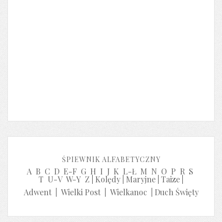
ŚPIEWNIK ALFABETYCZNY
A
B
C
D
E-F
G
H
I
J
K
L-Ł
M
N
O
P
R
S
T
U-V
W-Y
Z
|
Kolędy
|
Maryjne
|
Taize
|
Adwent
|
Wielki Post
|
Wielkanoc
|
Duch Święty