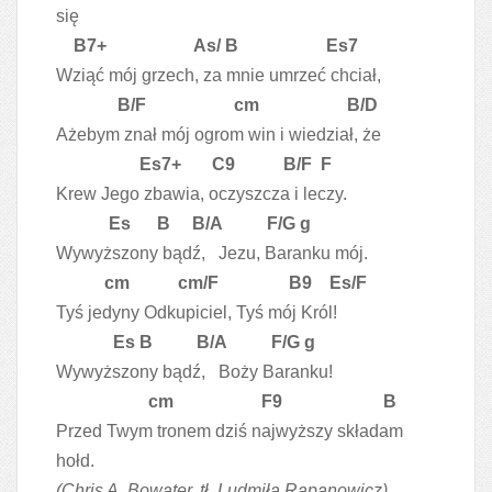
się
B7+ As/ B Es7
Wziąć mój grzech, za mnie umrzeć chciał,
B/F cm B/D
Ażebym znał mój ogrom win i wiedział, że
Es7+ C9 B/F F
Krew Jego zbawia, oczyszcza i leczy.
Es B B/A F/G g
Wywyższony bądź, Jezu, Baranku mój.
cm cm/F B9 Es/F
Tyś jedyny Odkupiciel, Tyś mój Król!
Es B B/A F/G g
Wywyższony bądź, Boży Baranku!
cm F9 B
Przed Twym tronem dziś najwyższy składam
hołd.
(Chris A. Bowater, tł. Ludmiła Rapanowicz)