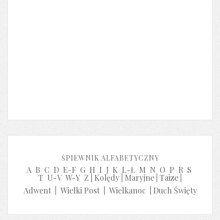
ŚPIEWNIK ALFABETYCZNY
A
B
C
D
E-F
G
H
I
J
K
L-Ł
M
N
O
P
R
S
T
U-V
W-Y
Z
|
Kolędy
|
Maryjne
|
Taize
|
Adwent
|
Wielki Post
|
Wielkanoc
|
Duch Święty