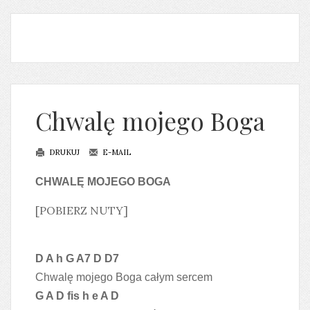
Chwalę mojego Boga
DRUKUJ
E-MAIL
CHWALĘ MOJEGO BOGA
[POBIERZ NUTY]
D A h G A7 D D7
Chwalę mojego Boga całym sercem
G A D fis h e A D