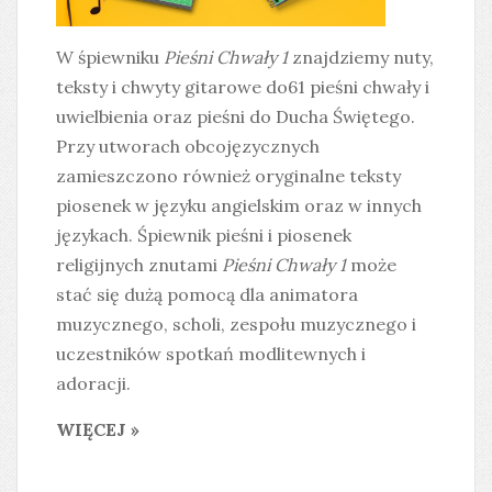
W śpiewniku
Pieśni Chwały 1
znajdziemy nuty,
teksty i chwyty gitarowe do61 pieśni chwały i
uwielbienia oraz pieśni do Ducha Świętego.
Przy utworach obcojęzycznych
zamieszczono również oryginalne teksty
piosenek w języku angielskim oraz w innych
językach. Śpiewnik pieśni i piosenek
religijnych znutami
Pieśni Chwały 1
może
stać się dużą pomocą dla animatora
muzycznego, scholi, zespołu muzycznego i
uczestników spotkań modlitewnych i
adoracji.
WIĘCEJ »