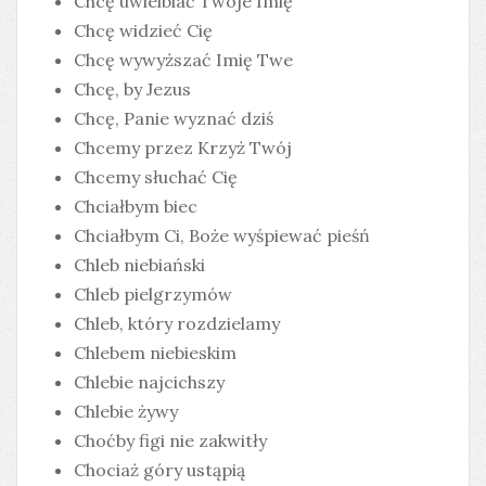
Chcę uwielbiać Twoje Imię
Chcę widzieć Cię
Chcę wywyższać Imię Twe
Chcę, by Jezus
Chcę, Panie wyznać dziś
Chcemy przez Krzyż Twój
Chcemy słuchać Cię
Chciałbym biec
Chciałbym Ci, Boże wyśpiewać pieśń
Chleb niebiański
Chleb pielgrzymów
Chleb, który rozdzielamy
Chlebem niebieskim
Chlebie najcichszy
Chlebie żywy
Choćby figi nie zakwitły
Chociaż góry ustąpią