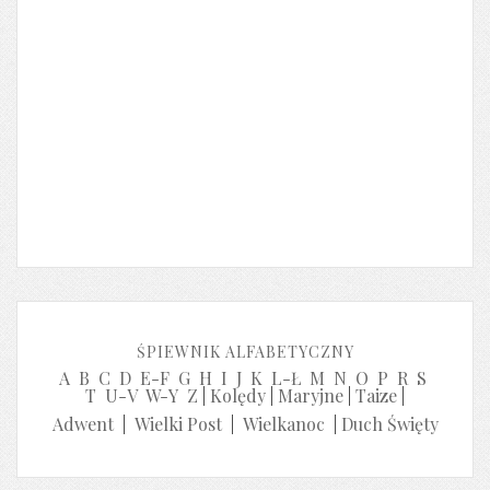
ŚPIEWNIK ALFABETYCZNY
A
B
C
D
E-F
G
H
I
J
K
L-Ł
M
N
O
P
R
S
T
U-V
W-Y
Z
|
Kolędy
|
Maryjne
|
Taize
|
Adwent
|
Wielki Post
|
Wielkanoc
|
Duch Święty