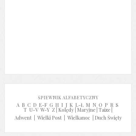
ŚPIEWNIK ALFABETYCZNY
A
B
C
D
E-F
G
H
I
J
K
L-Ł
M
N
O
P
R
S
T
U-V
W-Y
Z
|
Kolędy
|
Maryjne
|
Taize
|
Adwent
|
Wielki Post
|
Wielkanoc
|
Duch Święty