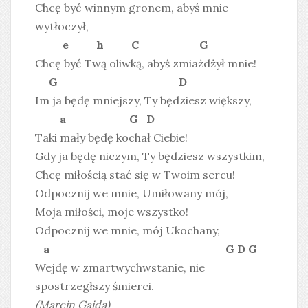
Chcę być winnym gronem, abyś mnie
wytłoczył,
e h C G
Chcę być Twą oliwką, abyś zmiażdżył mnie!
G D
Im ja będę mniejszy, Ty będziesz większy,
a G D
Taki mały będę kochał Ciebie!
Gdy ja będę niczym, Ty będziesz wszystkim,
Chcę miłością stać się w Twoim sercu!
Odpocznij we mnie, Umiłowany mój,
Moja miłości, moje wszystko!
Odpocznij we mnie, mój Ukochany,
a G D G
Wejdę w zmartwychwstanie, nie
spostrzegłszy śmierci.
(Marcin Gajda)