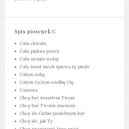
Spis piosenek C
Cała chwała
Cała piękna jesteś
Cała ziemio wołaj
Cały świat niech śpiewa tę pieśń
Całym sobą
Całym życiem wielbię Cię
Cantata
Chcę być światłem Twym
Chcę być Twoim ziarnem
Chcę do Ciebie podobnym być
Chcę iść, jak Ty
Chcę przestąpić Jego próg