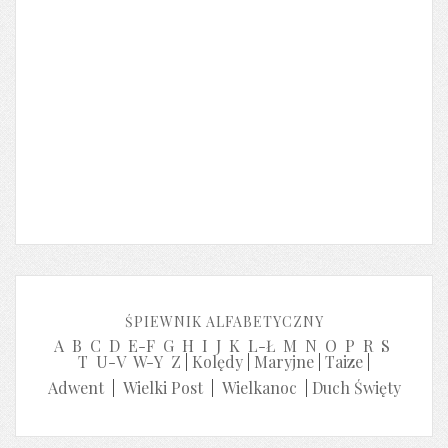
ŚPIEWNIK ALFABETYCZNY
A
B
C
D
E-F
G
H
I
J
K
L-Ł
M
N
O
P
R
S
T
U-V
W-Y
Z
|
Kolędy
|
Maryjne
|
Taize
|
Adwent
|
Wielki Post
|
Wielkanoc
|
Duch Święty