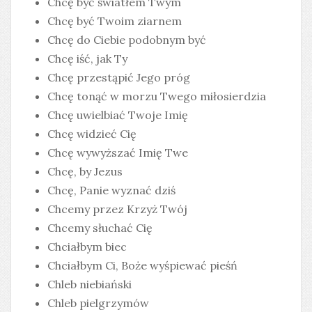
Chcę być światłem Twym
Chcę być Twoim ziarnem
Chcę do Ciebie podobnym być
Chcę iść, jak Ty
Chcę przestąpić Jego próg
Chcę tonąć w morzu Twego miłosierdzia
Chcę uwielbiać Twoje Imię
Chcę widzieć Cię
Chcę wywyższać Imię Twe
Chcę, by Jezus
Chcę, Panie wyznać dziś
Chcemy przez Krzyż Twój
Chcemy słuchać Cię
Chciałbym biec
Chciałbym Ci, Boże wyśpiewać pieśń
Chleb niebiański
Chleb pielgrzymów