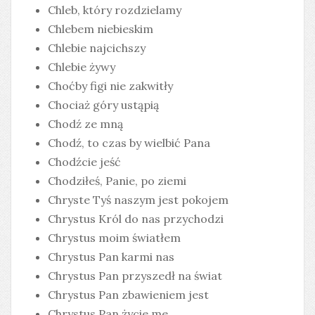
Chleb, który rozdzielamy
Chlebem niebieskim
Chlebie najcichszy
Chlebie żywy
Choćby figi nie zakwitły
Chociaż góry ustąpią
Chodź ze mną
Chodź, to czas by wielbić Pana
Chodźcie jeść
Chodziłeś, Panie, po ziemi
Chryste Tyś naszym jest pokojem
Chrystus Król do nas przychodzi
Chrystus moim światłem
Chrystus Pan karmi nas
Chrystus Pan przyszedł na świat
Chrystus Pan zbawieniem jest
Chrystus Pan życie me