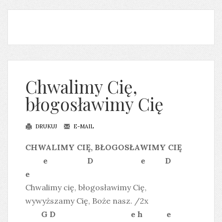
Chwalimy Cię,
błogosławimy Cię
DRUKUJ
E-MAIL
CHWALIMY CIĘ, BŁOGOSŁAWIMY CIĘ
e D e D
e
Chwalimy cię, błogosławimy Cię,
wywyższamy Cię, Boże nasz. /2x
G D e h e