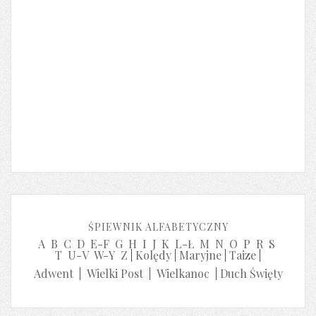
ŚPIEWNIK ALFABETYCZNY
A
B
C
D
E-F
G
H
I
J
K
L-Ł
M
N
O
P
R
S
T
U-V
W-Y
Z
|
Kolędy
|
Maryjne
|
Taize
|
Adwent
|
Wielki Post
|
Wielkanoc
|
Duch Święty