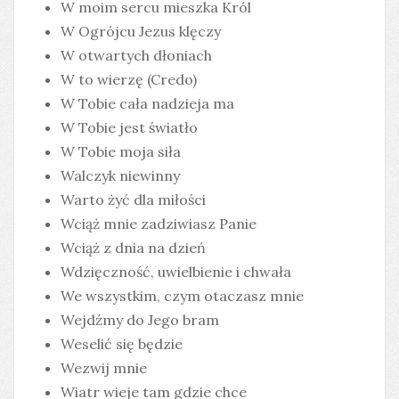
W moim sercu mieszka Król
W Ogrójcu Jezus klęczy
W otwartych dłoniach
W to wierzę (Credo)
W Tobie cała nadzieja ma
W Tobie jest światło
W Tobie moja siła
Walczyk niewinny
Warto żyć dla miłości
Wciąż mnie zadziwiasz Panie
Wciąż z dnia na dzień
Wdzięczność, uwielbienie i chwała
We wszystkim, czym otaczasz mnie
Wejdźmy do Jego bram
Weselić się będzie
Wezwij mnie
Wiatr wieje tam gdzie chce