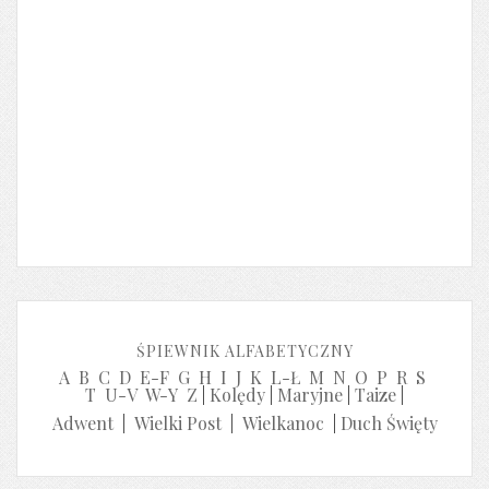
ŚPIEWNIK ALFABETYCZNY
A
B
C
D
E-F
G
H
I
J
K
L-Ł
M
N
O
P
R
S
T
U-V
W-Y
Z
|
Kolędy
|
Maryjne
|
Taize
|
Adwent
|
Wielki Post
|
Wielkanoc
|
Duch Święty