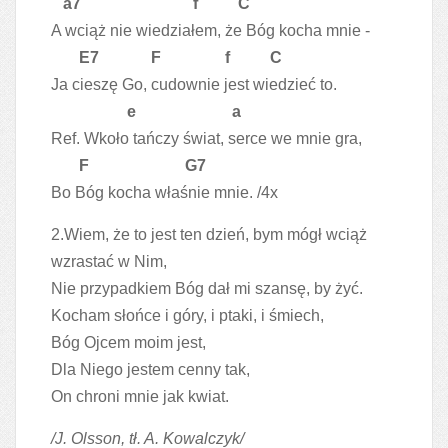
a7 f C
A wciąż nie wiedziałem, że Bóg kocha mnie -
E7 F f C
Ja cieszę Go, cudownie jest wiedzieć to.
e a
Ref. Wkoło tańczy świat, serce we mnie gra,
F G7
Bo Bóg kocha właśnie mnie. /4x
2.Wiem, że to jest ten dzień, bym mógł wciąż
wzrastać w Nim,
Nie przypadkiem Bóg dał mi szansę, by żyć.
Kocham słońce i góry, i ptaki, i śmiech,
Bóg Ojcem moim jest,
Dla Niego jestem cenny tak,
On chroni mnie jak kwiat.
/J. Olsson, tł. A. Kowalczyk/