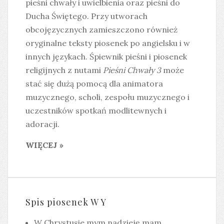
pieśni chwały i uwielbienia oraz pieśni do
Ducha Świętego. Przy utworach
obcojęzycznych zamieszczono również
oryginalne teksty piosenek po angielsku i w
innych językach. Śpiewnik pieśni i piosenek
religijnych z nutami
Pieśni Chwały 3
może
stać się dużą pomocą dla animatora
muzycznego, scholi, zespołu muzycznego i
uczestników spotkań modlitewnych i
adoracji.
WIĘCEJ »
Spis piosenek W Y
W Chrystusie mym nadzieję mam