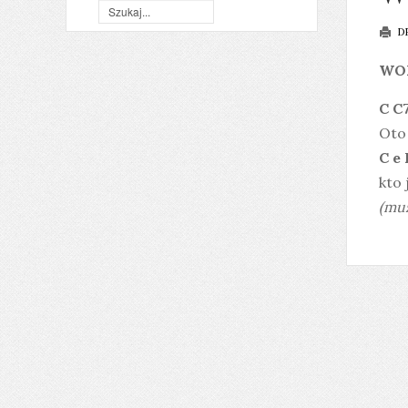
D
WO
C C
Oto
C e 
kto 
(muz