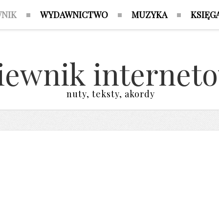
WNIK
WYDAWNICTWO
MUZYKA
KSIĘG
iewnik internet
nuty, teksty, akordy