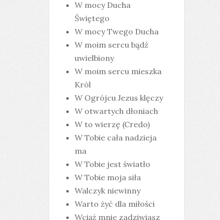
W mocy Ducha
Świętego
W mocy Twego Ducha
W moim sercu bądź
uwielbiony
W moim sercu mieszka
Król
W Ogrójcu Jezus klęczy
W otwartych dłoniach
W to wierzę (Credo)
W Tobie cała nadzieja
ma
W Tobie jest światło
W Tobie moja siła
Walczyk niewinny
Warto żyć dla miłości
Wciąż mnie zadziwiasz