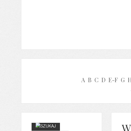
A
B
C
D
E-F
G
W