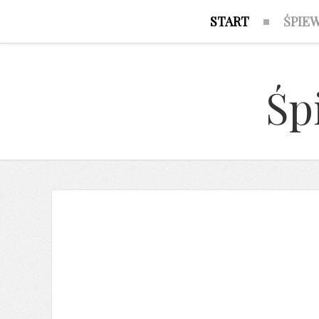
START
ŚPIE
Śp