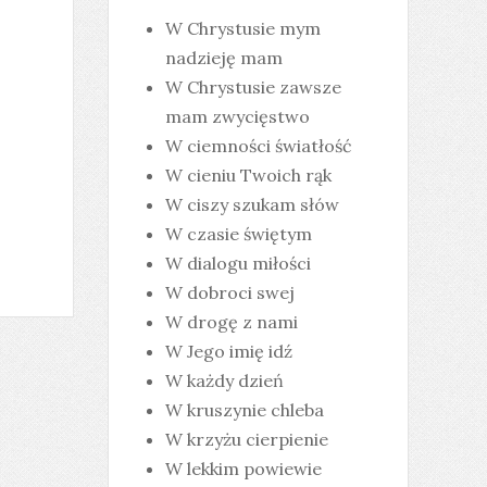
W Chrystusie mym
nadzieję mam
W Chrystusie zawsze
mam zwycięstwo
W ciemności światłość
W cieniu Twoich rąk
W ciszy szukam słów
W czasie świętym
W dialogu miłości
W dobroci swej
W drogę z nami
W Jego imię idź
W każdy dzień
W kruszynie chleba
W krzyżu cierpienie
W lekkim powiewie