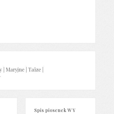
y
|
Maryjne
|
Taize
|
y
Spis piosenek W Y