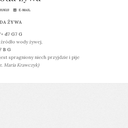
RUKUJ
E-MAIL
DA ŻYWA
7+ d7 G7 G
 źródło wody żywej,
F B G
jest spragniony niech przyjdzie i pije
. Maria Krawczyk)