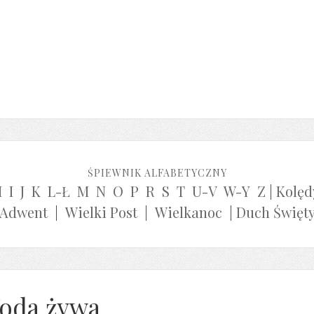
ŚPIEWNIK ALFABETYCZNY
H
I
J
K
L-Ł
M
N
O
P
R
S
T
U-V
W-Y
Z
|
Kolęd
Adwent
|
Wielki Post
|
Wielkanoc
|
Duch Święt
oda żywa