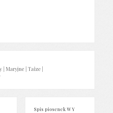
y
|
Maryjne
|
Taize
|
y
Spis piosenek W Y