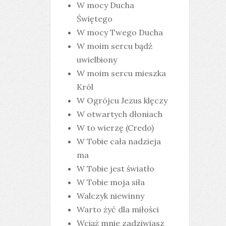
W mocy Ducha
Świętego
W mocy Twego Ducha
W moim sercu bądź
uwielbiony
W moim sercu mieszka
Król
W Ogrójcu Jezus klęczy
W otwartych dłoniach
W to wierzę (Credo)
W Tobie cała nadzieja
ma
W Tobie jest światło
W Tobie moja siła
Walczyk niewinny
Warto żyć dla miłości
Wciąż mnie zadziwiasz