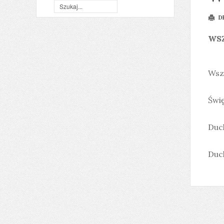
D
WS
Wsze
Świę
Duch
Duch