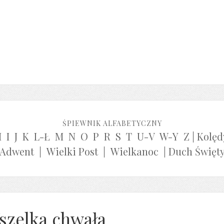
ŚPIEWNIK ALFABETYCZNY
H
I
J
K
L-Ł
M
N
O
P
R
S
T
U-V
W-Y
Z
|
Kolęd
Adwent
|
Wielki Post
|
Wielkanoc
|
Duch Święt
szelka chwała