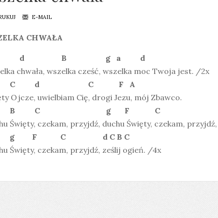
RUKUJ
E-MAIL
ZELKA CHWAŁA
d B g a d
lka chwała, wszelka cześć, wszelka moc Twoja jest. /2x
C d C F A
ty Ojcze, uwielbiam Cię, drogi Jezu, mój Zbawco.
B C g F C
u Święty, czekam, przyjdź, duchu Święty, czekam, przyjdź,
g F C d C B C
u Święty, czekam, przyjdź, ześlij ogień. /4x