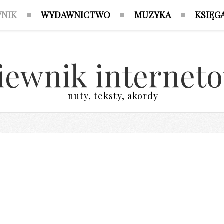
WNIK
WYDAWNICTWO
MUZYKA
KSIĘG
iewnik internet
nuty, teksty, akordy