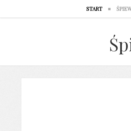
START
ŚPIE
Śp