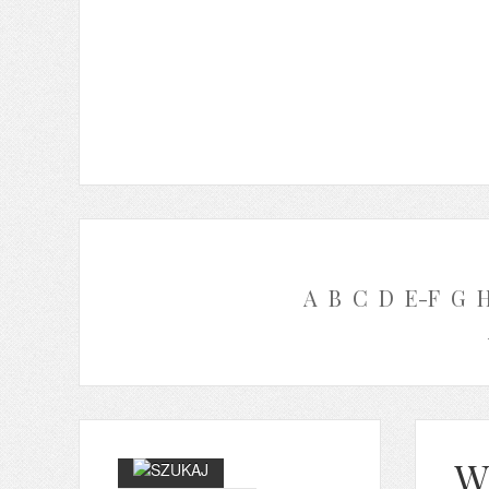
A
B
C
D
E-F
G
W