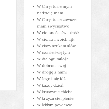
W Chrystusie mym
nadzieję mam
W Chrystusie zawsze
mam zwycięstwo
W ciemności światłość
W cieniu Twoich rąk
W ciszy szukam słów
W czasie świętym
W dialogu miłości
W dobroci swej
W drogę z nami
W Jego imię idź
W każdy dzień
W kruszynie chleba
W krzyżu cierpienie
W lekkim powiewie