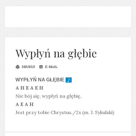
Wypłyń na głębie
DRUKUJ
E-MAIL
WYPŁYŃ NA GŁĘBIE
A H E A E H
Nie bój się, wypłyń na głębię,
A E A H
Jest przy tobie Chrystus./2x (m. J. Sykulski)