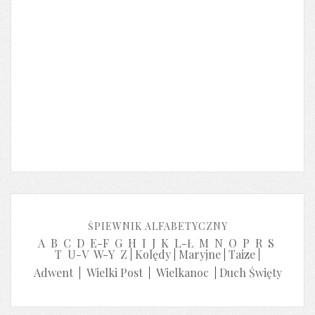
ŚPIEWNIK ALFABETYCZNY
A
B
C
D
E-F
G
H
I
J
K
L-Ł
M
N
O
P
R
S
T
U-V
W-Y
Z
|
Kolędy
|
Maryjne
|
Taize
|
Adwent
|
Wielki Post
|
Wielkanoc
|
Duch Święty