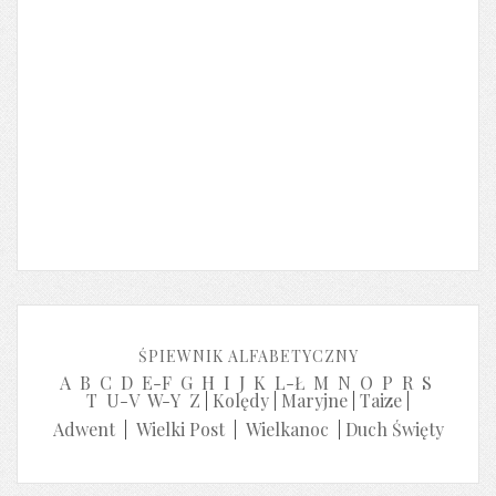
ŚPIEWNIK ALFABETYCZNY
A
B
C
D
E-F
G
H
I
J
K
L-Ł
M
N
O
P
R
S
T
U-V
W-Y
Z
|
Kolędy
|
Maryjne
|
Taize
|
Adwent
|
Wielki Post
|
Wielkanoc
|
Duch Święty