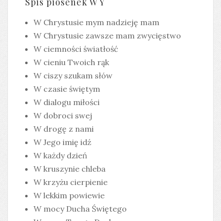
Spis piosenek W Y
W Chrystusie mym nadzieję mam
W Chrystusie zawsze mam zwycięstwo
W ciemności światłość
W cieniu Twoich rąk
W ciszy szukam słów
W czasie świętym
W dialogu miłości
W dobroci swej
W drogę z nami
W Jego imię idź
W każdy dzień
W kruszynie chleba
W krzyżu cierpienie
W lekkim powiewie
W mocy Ducha Świętego