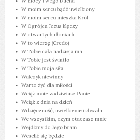
W mocy Twego Ducha
W moim sercu bądź uwielbiony
W moim sercu mieszka Król
W Ogrójcu Jezus klęczy
W otwartych dłoniach
W to wierzę (Credo)
W Tobie cała nadzieja ma
W Tobie jest światło
W Tobie moja siła
Walczyk niewinny
Warto żyć dla miłości
Wciąż mnie zadziwiasz Panie
Wciąż z dnia na dzień
Wdzięczność, uwielbienie i chwała
We wszystkim, czym otaczasz mnie
Wejdźmy do Jego bram
Weselić się będzie