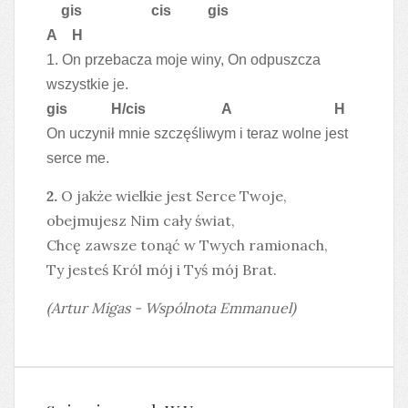
gis cis
gis
A
H
1. On przebacza moje winy, On odpuszcza
wszystkie je.
gis
H/cis A
H
On uczynił mnie szczęśliwym i teraz wolne jest
serce me.
2.
O jakże wielkie jest Serce Twoje,
obejmujesz Nim cały świat,
Chcę zawsze tonąć w Twych ramionach,
Ty jesteś Król mój i Tyś mój Brat.
(Artur Migas - Wspólnota Emmanuel)