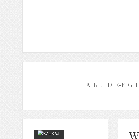
A
B
C
D
E-F
G
W