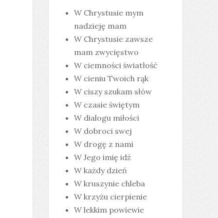
W Chrystusie mym
nadzieję mam
W Chrystusie zawsze
mam zwycięstwo
W ciemności światłość
W cieniu Twoich rąk
W ciszy szukam słów
W czasie świętym
W dialogu miłości
W dobroci swej
W drogę z nami
W Jego imię idź
W każdy dzień
W kruszynie chleba
W krzyżu cierpienie
W lekkim powiewie