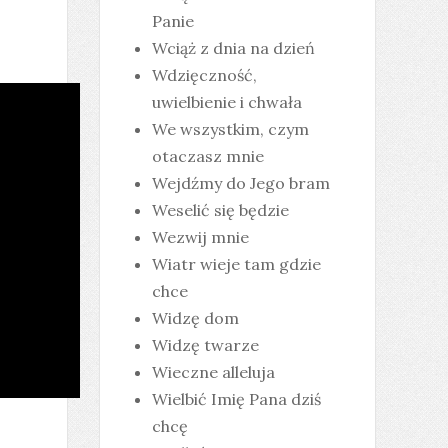
Panie
Wciąż z dnia na dzień
Wdzięczność,
uwielbienie i chwała
We wszystkim, czym
otaczasz mnie
Wejdźmy do Jego bram
Weselić się będzie
Wezwij mnie
Wiatr wieje tam gdzie
chce
Widzę dom
Widzę twarze
Wieczne alleluja
Wielbić Imię Pana dziś
chcę