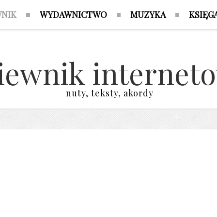
WNIK
WYDAWNICTWO
MUZYKA
KSIĘG
iewnik internet
nuty, teksty, akordy