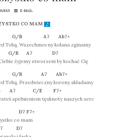
RUKUJ
E-MAIL
ZYSTKO CO MAM
 G/B A7 Ab7+
ed Tobą, Wszechmocny kolana zginamy
 G/B A7 D7
Ciebie żyjemy stworzeni by kochać Cię
 G/B A7 Ab7+
ed Tobą, Przedwieczny korony składamy
/G A7 C/E F7+
esteś spełnieniem tęsknoty naszych serc
7 D7 F7+
ystko co mam
7 D7
rawda i łaska