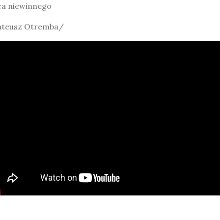
ca niewinnego
teusz Otremba/