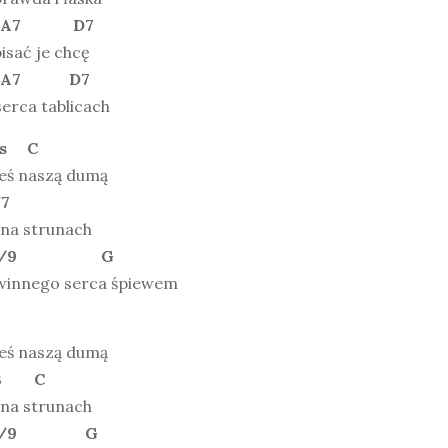
+ A7 D7
isać je chcę
+ A7 D7
erca tablicach
us C
teś naszą dumą
7
 na strunach
7+/9 G
winnego serca śpiewem
teś naszą dumą
B C
 na strunach
7+/9 G