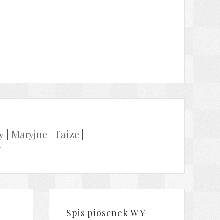
y
|
Maryjne
|
Taize
|
y
Spis piosenek W Y