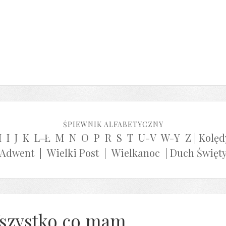
ŚPIEWNIK ALFABETYCZNY
H
I
J
K
L-Ł
M
N
O
P
R
S
T
U-V
W-Y
Z
|
Kolęd
Adwent
|
Wielki Post
|
Wielkanoc
|
Duch Święt
szystko co mam