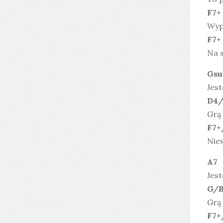
F7
Wyp
F7
Na s
Gs
Jes
D4/
Grą
F
Nie
A7
Jes
G/
Grą
F