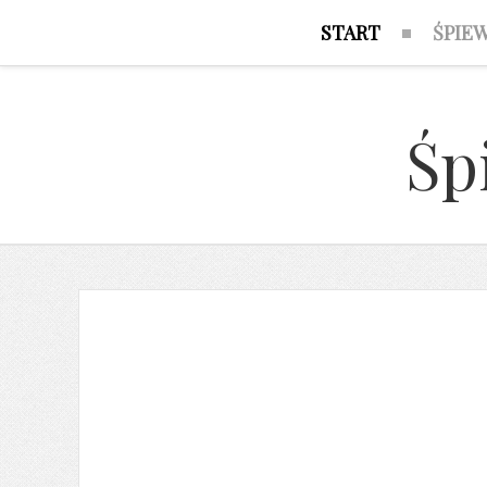
START
ŚPIE
Śp