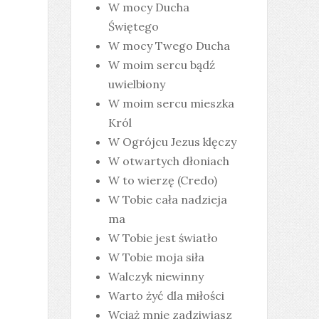
W mocy Ducha
Świętego
W mocy Twego Ducha
W moim sercu bądź
uwielbiony
W moim sercu mieszka
Król
W Ogrójcu Jezus klęczy
W otwartych dłoniach
W to wierzę (Credo)
W Tobie cała nadzieja
ma
W Tobie jest światło
W Tobie moja siła
Walczyk niewinny
Warto żyć dla miłości
Wciąż mnie zadziwiasz