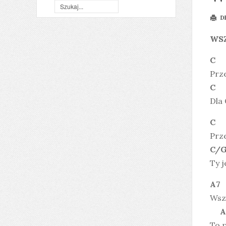
D
WS
C
Prz
C
Dla 
C
Prz
C
Ty j
A
Wsz
A
To p