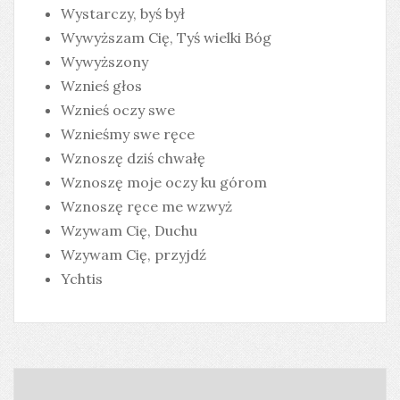
Wystarczy, byś był
Wywyższam Cię, Tyś wielki Bóg
Wywyższony
Wznieś głos
Wznieś oczy swe
Wznieśmy swe ręce
Wznoszę dziś chwałę
Wznoszę moje oczy ku górom
Wznoszę ręce me wzwyż
Wzywam Cię, Duchu
Wzywam Cię, przyjdź
Ychtis