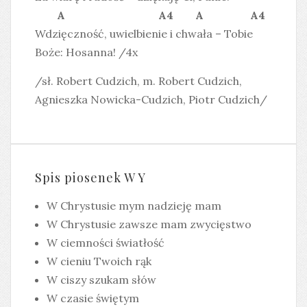
A A4 A A4
Wdzięczność, uwielbienie i chwała – Tobie
Boże: Hosanna! /4x
/sł. Robert Cudzich, m. Robert Cudzich,
Agnieszka Nowicka-Cudzich, Piotr Cudzich/
Spis piosenek W Y
W Chrystusie mym nadzieję mam
W Chrystusie zawsze mam zwycięstwo
W ciemności światłość
W cieniu Twoich rąk
W ciszy szukam słów
W czasie świętym