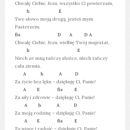
Chwalę Ciebie, Jezu, wszystko Ci powierzam,
h E
Twe słowo moją drogą, jesteś mym
Pasterzem.
fis D A D A
Chwalę Ciebie, Jezu, wielbię Twój majestat,
h E
Niech ze mną tańczy słońce, niech tańczy
cała ziemia.
A h A D
Za życie bez lęku – dziękuję Ci, Panie!
A E fis E
Za siły i zdrowie – dziękuję Ci, Panie!
A h A D
Za moją rodzinę – dziękuję Ci, Panie!
A E fis E
Za wiarę i radość – dziękuję Ci, Panie!