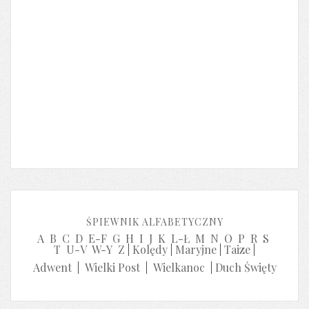
ŚPIEWNIK ALFABETYCZNY
A
B
C
D
E-F
G
H
I
J
K
L-Ł
M
N
O
P
R
S
T
U-V
W-Y
Z
|
Kolędy
|
Maryjne
|
Taize
|
Adwent
|
Wielki Post
|
Wielkanoc
|
Duch Święty