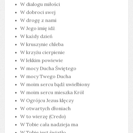
W dialogu miłości
W dobroci swej
W drogę z nami
W Jego imię idź
W każdy dzień
W kruszynie chleba
W krzyżu cierpienie
W lekkim powiewie
W mocy Ducha Świętego
W mocy Twego Ducha
W moim sercu bądź uwielbiony
W moim sercu mieszka Król
W Ogrójcu Jezus klęczy
W otwartych dłoniach
W to wierzę (Credo)
W Tobie cała nadzieja ma
W Tobie jest światło