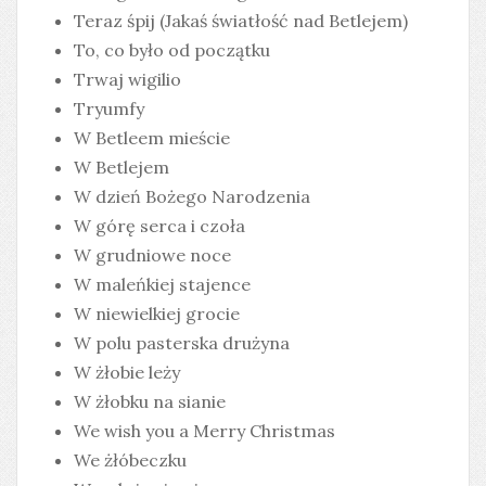
Teraz śpij (Jakaś światłość nad Betlejem)
To, co było od początku
Trwaj wigilio
Tryumfy
W Betleem mieście
W Betlejem
W dzień Bożego Narodzenia
W górę serca i czoła
W grudniowe noce
W maleńkiej stajence
W niewielkiej grocie
W polu pasterska drużyna
W żłobie leży
W żłobku na sianie
We wish you a Merry Christmas
We żłóbeczku