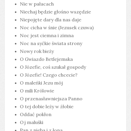
Nie w pałacach
Niechaj będzie głośno wszędzie
Niepojęte dary dla nas daje
Noc cicha w śnie (Jezusek czuwa)
Noc jest ciemna i zimna
Noc na syćkie świata strony
Nowy rok bieży
O Gwiazdo Betlejemska
O Józefie, coś szukał gospody
O Józefie! Czego chcecie?
O maleńki Jezu mój
O mili Królowie
O przenasławniejsza Panno
O tej dobie leży w żłobie
Oddać pokłon
Oj maluśki
Pan z nieba i z łona