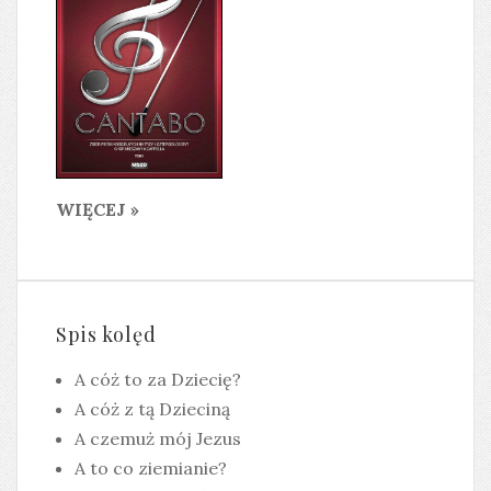
WIĘCEJ »
Spis kolęd
A cóż to za Dziecię?
A cóż z tą Dzieciną
A czemuż mój Jezus
A to co ziemianie?