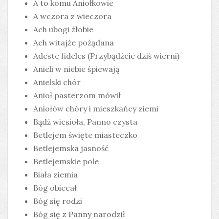
A to komu Aniołkowie
A wczora z wieczora
Ach ubogi żłobie
Ach witajże pożądana
Adeste fideles (Przybądźcie dziś wierni)
Anieli w niebie śpiewają
Anielski chór
Anioł pasterzom mówił
Aniołów chóry i mieszkańcy ziemi
Bądź wiesioła, Panno czysta
Betlejem święte miasteczko
Betlejemska jasność
Betlejemskie pole
Biała ziemia
Bóg obiecał
Bóg się rodzi
Bóg się z Panny narodził