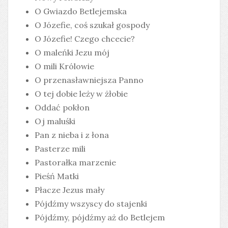
O Gwiazdo Betlejemska
O Józefie, coś szukał gospody
O Józefie! Czego chcecie?
O maleńki Jezu mój
O mili Królowie
O przenasławniejsza Panno
O tej dobie leży w żłobie
Oddać pokłon
Oj maluśki
Pan z nieba i z łona
Pasterze mili
Pastorałka marzenie
Pieśń Matki
Płacze Jezus mały
Pójdźmy wszyscy do stajenki
Pójdźmy, pójdźmy aż do Betlejem