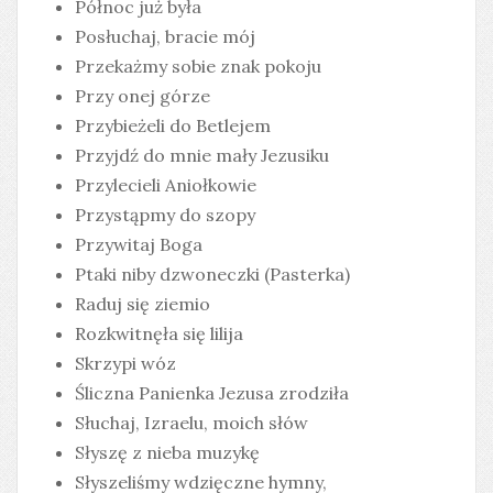
Północ już była
Posłuchaj, bracie mój
Przekażmy sobie znak pokoju
Przy onej górze
Przybieżeli do Betlejem
Przyjdź do mnie mały Jezusiku
Przylecieli Aniołkowie
Przystąpmy do szopy
Przywitaj Boga
Ptaki niby dzwoneczki (Pasterka)
Raduj się ziemio
Rozkwitnęła się lilija
Skrzypi wóz
Śliczna Panienka Jezusa zrodziła
Słuchaj, Izraelu, moich słów
Słyszę z nieba muzykę
Słyszeliśmy wdzięczne hymny,