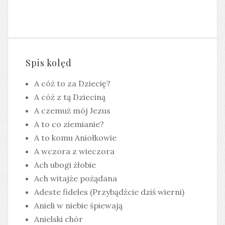
Spis kolęd
A cóż to za Dziecię?
A cóż z tą Dzieciną
A czemuż mój Jezus
A to co ziemianie?
A to komu Aniołkowie
A wczora z wieczora
Ach ubogi żłobie
Ach witajże pożądana
Adeste fideles (Przybądźcie dziś wierni)
Anieli w niebie śpiewają
Anielski chór