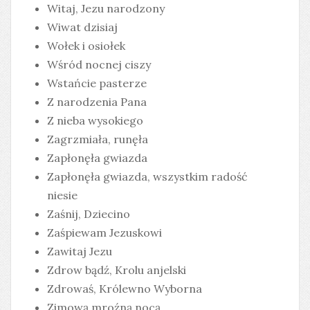
Witaj, Jezu narodzony
Wiwat dzisiaj
Wołek i osiołek
Wśród nocnej ciszy
Wstańcie pasterze
Z narodzenia Pana
Z nieba wysokiego
Zagrzmiała, runęła
Zapłonęła gwiazda
Zapłonęła gwiazda, wszystkim radość
niesie
Zaśnij, Dziecino
Zaśpiewam Jezuskowi
Zawitaj Jezu
Zdrow bądź, Krolu anjelski
Zdrowaś, Królewno Wyborna
Zimową mroźną nocą