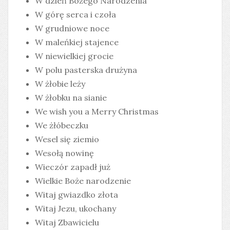
W dzień Bożego Narodzenia
W górę serca i czoła
W grudniowe noce
W maleńkiej stajence
W niewielkiej grocie
W polu pasterska drużyna
W żłobie leży
W żłobku na sianie
We wish you a Merry Christmas
We żłóbeczku
Wesel się ziemio
Wesołą nowinę
Wieczór zapadł już
Wielkie Boże narodzenie
Witaj gwiazdko złota
Witaj Jezu, ukochany
Witaj Zbawicielu