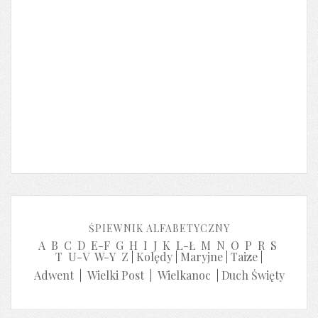
ŚPIEWNIK ALFABETYCZNY
A
B
C
D
E-F
G
H
I
J
K
L-Ł
M
N
O
P
R
S
T
U-V
W-Y
Z
|
Kolędy
|
Maryjne
|
Taize
|
Adwent
|
Wielki Post
|
Wielkanoc
|
Duch Święty