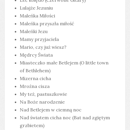
Leć kolędo (Czerwone Gitary)
Lulajże Jezuniu
Maleńka Miłości
Maleńka przyszła miłość
Maleńki Jezu
Mamy przyjaciela
Mario, czy już wiesz?
Mędrcy Świata
Miasteczko małe Betlejem (O little town
of Bethlehem)
Mizerna cicha
Mroźna cisza
My też, pastuszkowie
Na Boże narodzenie
Nad Betlejem w ciemną noc
Nad światem cicha noc (Bat nad zgiętym
grzbietem)