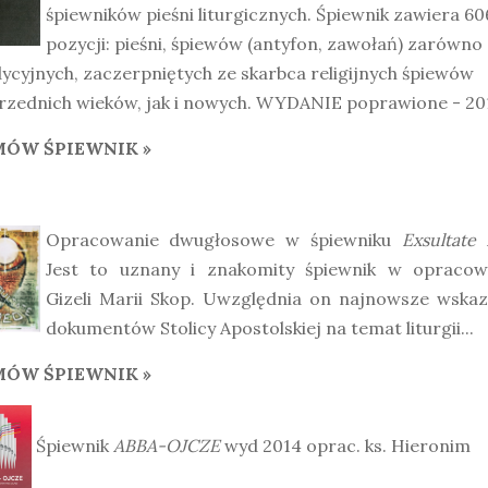
śpiewników pieśni liturgicznych. Śpiewnik zawiera 60
pozycji: pieśni, śpiewów (antyfon, zawołań) zarówno
ycyjnych, zaczerpniętych ze skarbca religijnych śpiewów
rzednich wieków, jak i nowych. WYDANIE poprawione - 201
ÓW ŚPIEWNIK »
Opracowanie dwugłosowe w śpiewniku
Exsultate
Jest to uznany i znakomity śpiewnik w opracow
Gizeli Marii Skop. Uwzględnia on najnowsze wskaz
dokumentów Stolicy Apostolskiej na temat liturgii...
ÓW ŚPIEWNIK »
Śpiewnik
ABBA-OJCZE
wyd 2014 oprac. ks. Hieronim