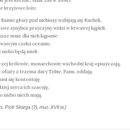
ł jest kochać, Mnie zaś w złości
le krzyżowe łoże.
Ramie głosy pod niebiosy wzbijają się Racheli,
swe synybez przyczyny widzi w krwawej kąpieli.
sze mnie dla nich kąpanie
rwawym czeka oceanie,
 niebo będą mieli.
rzej królowie, monarchowie wschodni kraj opuszczają,
 ofiary z trzema dary Tobie, Panu, oddają.
ami się kontentuję
ziej serca ich szacuję,
o niebo niech mają.
 ks. Piotr Skarga (?), muz. XVII w.)