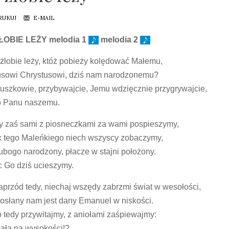
RUKUJ
E-MAIL
ŁOBIE LEŻY melodia 1
melodia 2
żłobie leży, któż pobieży kolędować Małemu,
sowi Chrystusowi, dziś nam narodzonemu?
uszkowie, przybywajcie, Jemu wdzięcznie przygrywajcie,
o Panu naszemu.
 zaś sami z piosneczkami za wami pospieszymy,
k tego Maleńkiego niech wszyscy zobaczymy,
ubogo narodzony, płacze w stajni położony.
 Go dziś ucieszymy.
przód tedy, niechaj wszędy zabrzmi świat w wesołości,
osłany nam jest dany Emanuel w niskości.
 tedy przywitajmy, z aniołami zaśpiewajmy:
ła na wysokości!?