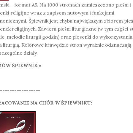
ski - format A5. Na 1000 stronach zamieszczono pieśni i
enki religijne wraz z zapisem nutowym i funkcjami
onicznymi. Śpiewnik jest chyba największym zbiorem pieśn
enek religijnych. Zawiera pieśni liturgiczne (w tym części s
nie, melodie liturgii godzin) oraz piosenki do wykorzystania
 liturgią. Kolorowe krawędzie stron wyraźnie odznaczają
czególne działy.
ÓW ŚPIEWNIK »
-----------------
ACOWANIE NA CHÓR W ŚPIEWNIKU: