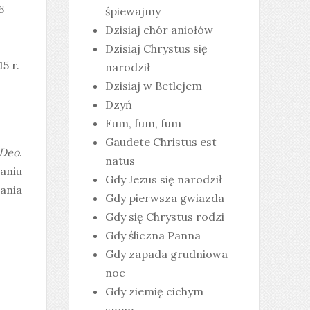
6
śpiewajmy
Dzisiaj chór aniołów
Dzisiaj Chrystus się
5 r.
narodził
Dzisiaj w Betlejem
Dzyń
Fum, fum, fum
Gaudete Christus est
 Deo
.
natus
aniu
Gdy Jezus się narodził
ania
Gdy pierwsza gwiazda
Gdy się Chrystus rodzi
Gdy śliczna Panna
Gdy zapada grudniowa
noc
Gdy ziemię cichym