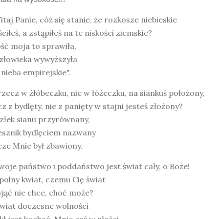
itaj Panie, cóż się stanie, że rozkosze niebieskie
ciłeś, a zstąpiłeś na te niskości ziemskie?
ść moja to sprawiła,
człowieka wywyższyła
nieba empirejskie".
rzecz w żłóbeczku, nie w łóżeczku, na siankuś położony,
z z bydlęty, nie z panięty w stajni jesteś złożony?
złek sianu przyrównany,
esznik bydlęciem nazwany
ze Mnie był zbawiony.
woje państwo i poddaństwo jest świat cały, o Boże!
polny kwiat, czemu Cię świat
jąć nie chce, choć może?
świat doczesne wolności