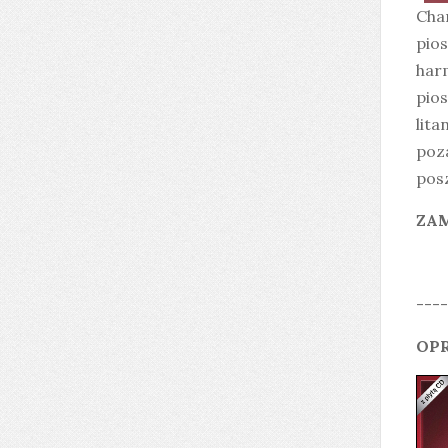
Cham
pios
harm
pios
lita
poza
posz
ZAM
----
OPR