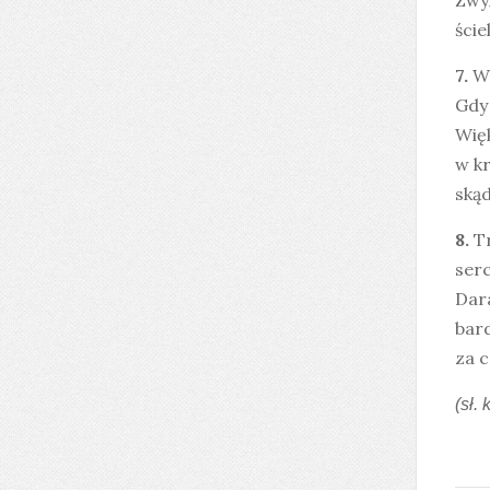
Zwyk
ście
7.
W 
Gdy 
Więk
w k
skąd
8.
T
serc
Dar
bard
za c
(sł.