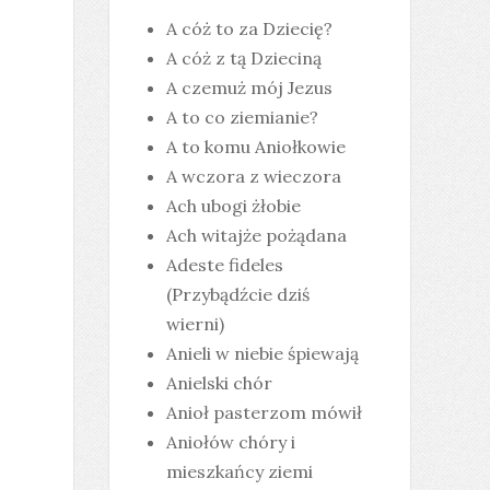
A cóż to za Dziecię?
A cóż z tą Dzieciną
A czemuż mój Jezus
A to co ziemianie?
A to komu Aniołkowie
A wczora z wieczora
Ach ubogi żłobie
Ach witajże pożądana
Adeste fideles
(Przybądźcie dziś
wierni)
Anieli w niebie śpiewają
Anielski chór
Anioł pasterzom mówił
Aniołów chóry i
mieszkańcy ziemi