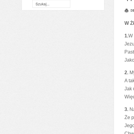
D
W Ż
1.
W 
Jezu
Past
Jak
2.
My
A ta
Jak 
Więc
3.
Na
Że p
Jego
Chwa