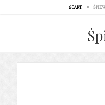
START
ŚPIE
Śp