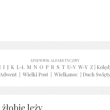
ŚPIEWNIK ALFABETYCZNY
H
I
J
K
L-Ł
M
N
O
P
R
S
T
U-V
W-Y
Z
|
Kolęd
Adwent
|
Wielki Post
|
Wielkanoc
|
Duch Święt
żłobie leży