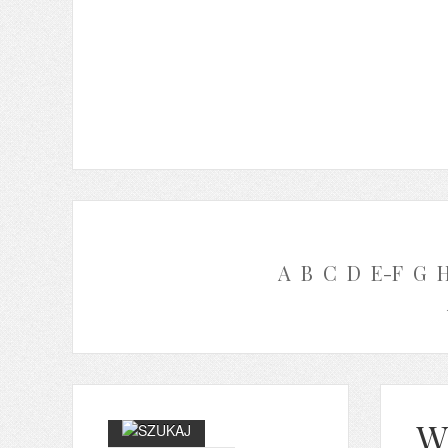
A
B
C
D
E-F
G
W 