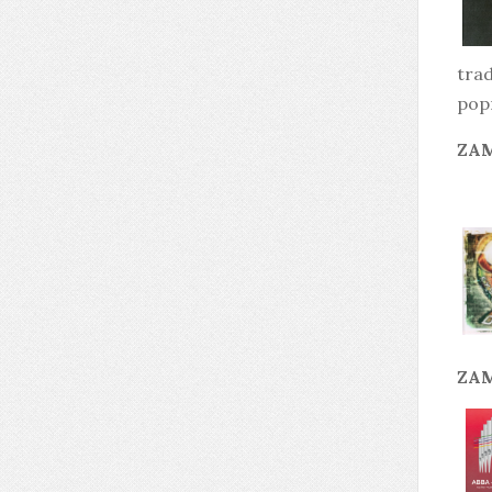
trad
pop
ZAM
ZAM