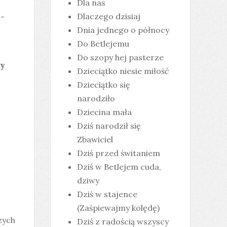
Dla nas
 -
Dlaczego dzisiaj
Dnia jednego o północy
Do Betlejemu
Do szopy hej pasterze
ty
Dzieciątko niesie miłość
Dzieciątko się
narodziło
Dziecina mała
Dziś narodził się
Zbawiciel
Dziś przed świtaniem
Dziś w Betlejem cuda,
dziwy
Dziś w stajence
(Zaśpiewajmy kolędę)
zych
Dziś z radością wszyscy