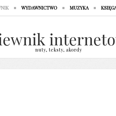
WNIK
WYDAWNICTWO
MUZYKA
KSIĘG
iewnik internet
nuty, teksty, akordy