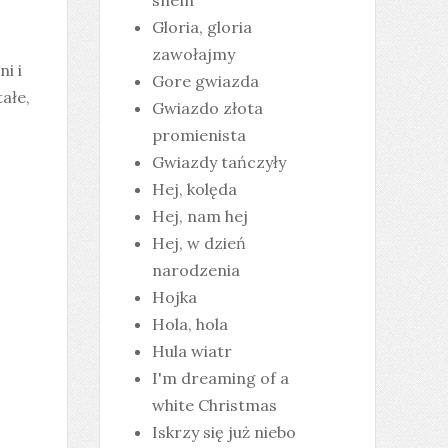
snem
Gloria, gloria
zawołajmy
i i
Gore gwiazda
tałe,
Gwiazdo złota
promienista
Gwiazdy tańczyły
Hej, kolęda
Hej, nam hej
Hej, w dzień
narodzenia
Hojka
Hola, hola
Hula wiatr
I'm dreaming of a
white Christmas
Iskrzy się już niebo