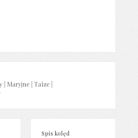
y
|
Maryjne
|
Taize
|
y
Spis kolęd