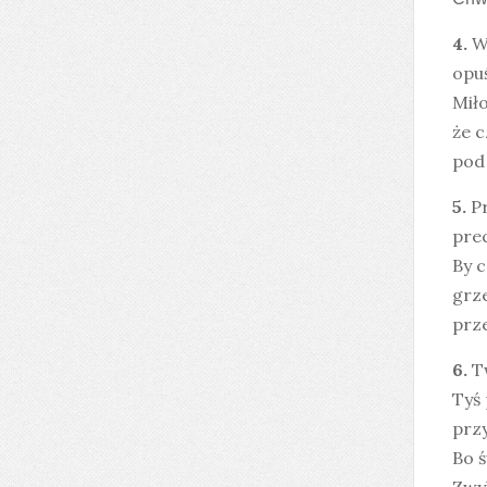
4.
W
opuś
Miło
że 
pod 
5.
P
prec
By c
grz
prze
6.
T
Tyś 
przy
Bo 