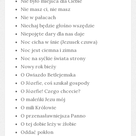
Nie było miejsca dla Ciebie
Nie masz ci, nie masz
Nie w pałacach
Niechaj będzie głośno wszędzie
Niepojęte dary dla nas daje
Noc cicha w śnie (Jezusek czuwa)
Noc jest ciemna i zimna
Noc na syćkie świata strony
Nowy rok bieży
O Gwiazdo Betlejemska
O Józefie, coś szukał gospody
O Józefie! Czego chcecie?
O maleńki Jezu mój
O mili Królowie
O przenasławniejsza Panno
O tej dobie leży w żłobie
Oddać pokłon