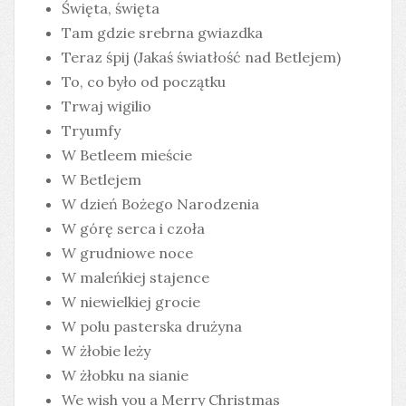
Święta, święta
Tam gdzie srebrna gwiazdka
Teraz śpij (Jakaś światłość nad Betlejem)
To, co było od początku
Trwaj wigilio
Tryumfy
W Betleem mieście
W Betlejem
W dzień Bożego Narodzenia
W górę serca i czoła
W grudniowe noce
W maleńkiej stajence
W niewielkiej grocie
W polu pasterska drużyna
W żłobie leży
W żłobku na sianie
We wish you a Merry Christmas