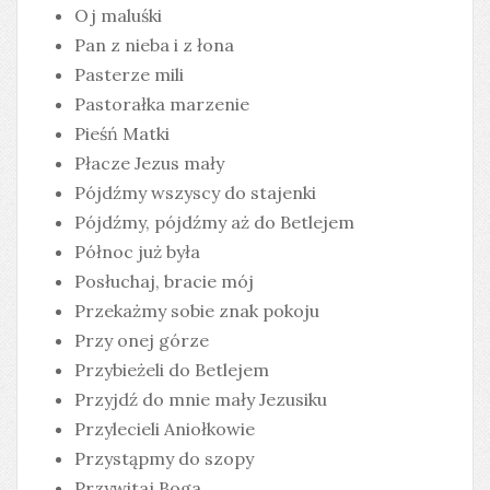
Oj maluśki
Pan z nieba i z łona
Pasterze mili
Pastorałka marzenie
Pieśń Matki
Płacze Jezus mały
Pójdźmy wszyscy do stajenki
Pójdźmy, pójdźmy aż do Betlejem
Północ już była
Posłuchaj, bracie mój
Przekażmy sobie znak pokoju
Przy onej górze
Przybieżeli do Betlejem
Przyjdź do mnie mały Jezusiku
Przylecieli Aniołkowie
Przystąpmy do szopy
Przywitaj Boga