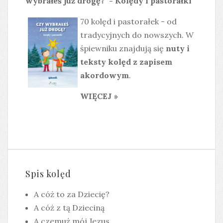
wybrałeś już drogę?" - Kolędy i pastorałki
70 kolęd i pastorałek - od
tradycyjnych do nowszych. W
śpiewniku znajdują się
nuty i
teksty kolęd z zapisem
akordowym
.
WIĘCEJ »
Spis kolęd
A cóż to za Dziecię?
A cóż z tą Dzieciną
A czemuż mój Jezus