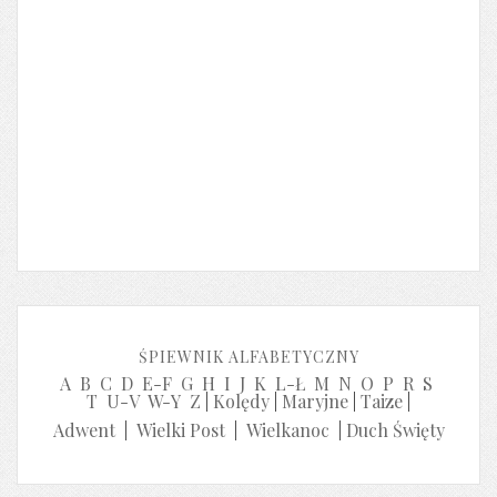
ŚPIEWNIK ALFABETYCZNY
A
B
C
D
E-F
G
H
I
J
K
L-Ł
M
N
O
P
R
S
T
U-V
W-Y
Z
|
Kolędy
|
Maryjne
|
Taize
|
Adwent
|
Wielki Post
|
Wielkanoc
|
Duch Święty