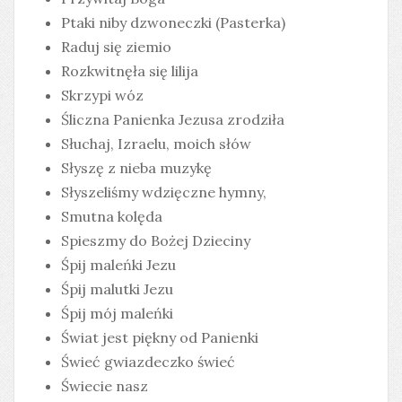
Ptaki niby dzwoneczki (Pasterka)
Raduj się ziemio
Rozkwitnęła się lilija
Skrzypi wóz
Śliczna Panienka Jezusa zrodziła
Słuchaj, Izraelu, moich słów
Słyszę z nieba muzykę
Słyszeliśmy wdzięczne hymny,
Smutna kolęda
Spieszmy do Bożej Dzieciny
Śpij maleńki Jezu
Śpij malutki Jezu
Śpij mój maleńki
Świat jest piękny od Panienki
Świeć gwiazdeczko świeć
Świecie nasz