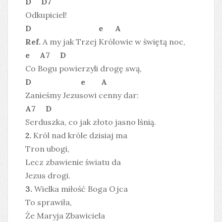
D D7
Odkupiciel!
D e A
Ref.
A my jak Trzej Królowie w świętą noc,
e A7 D
Co Bogu powierzyli drogę swą,
D e A
Zanieśmy Jezusowi cenny dar:
A7 D
Serduszka, co jak złoto jasno lśnią.
2.
Król nad króle dzisiaj ma
Tron ubogi,
Lecz zbawienie światu da
Jezus drogi.
3.
Wielka miłość Boga Ojca
To sprawiła,
Że Maryja Zbawiciela