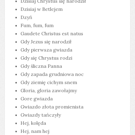
Dzisiaj Chrystus się narodził
Dzisiaj w Betlejem
Dzyń
Fum, fum, fum
Gaudete Christus est natus
Gdy Jezus się narodził
Gdy pierwsza gwiazda
Gdy się Chrystus rodzi
Gdy śliczna Panna
Gdy zapada grudniowa noc
Gdy ziemię cichym snem
Gloria, gloria zawołajmy
Gore gwiazda
Gwiazdo złota promienista
Gwiazdy tańczyły
Hej, kolęda
Hej, nam hej