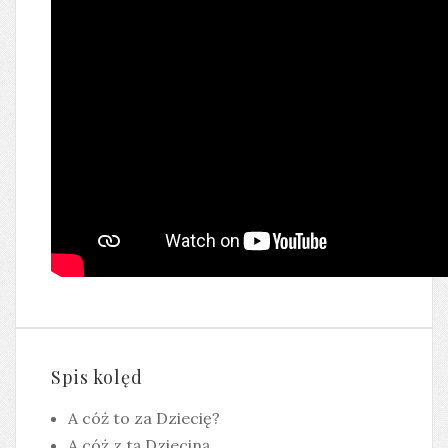
Spis kolęd
A cóż to za Dziecię?
A cóż z tą Dzieciną