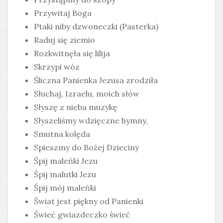
Przywitaj Boga
Ptaki niby dzwoneczki (Pasterka)
Raduj się ziemio
Rozkwitnęła się lilija
Skrzypi wóz
Śliczna Panienka Jezusa zrodziła
Słuchaj, Izraelu, moich słów
Słyszę z nieba muzykę
Słyszeliśmy wdzięczne hymny,
Smutna kolęda
Spieszmy do Bożej Dzieciny
Śpij maleńki Jezu
Śpij malutki Jezu
Śpij mój maleńki
Świat jest piękny od Panienki
Świeć gwiazdeczko świeć