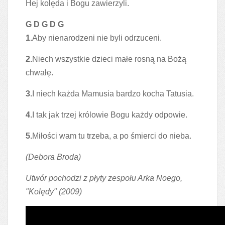
Hej kolęda i Bogu zawierzyli.
G D G D G
1.
Aby nienarodzeni nie byli odrzuceni.
2.
Niech wszystkie dzieci małe rosną na Bożą
chwałę.
3.
I niech każda Mamusia bardzo kocha Tatusia.
4.
I tak jak trzej królowie Bogu każdy odpowie.
5.
Miłości wam tu trzeba, a po śmierci do nieba.
(Debora Bro
da)
Utwór pochodzi z płyty zespołu Arka Noego,
"Kolędy" (2009)