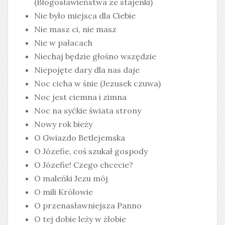
(Błogosławieństwa ze stajenki)
Nie było miejsca dla Ciebie
Nie masz ci, nie masz
Nie w pałacach
Niechaj będzie głośno wszędzie
Niepojęte dary dla nas daje
Noc cicha w śnie (Jezusek czuwa)
Noc jest ciemna i zimna
Noc na syćkie świata strony
Nowy rok bieży
O Gwiazdo Betlejemska
O Józefie, coś szukał gospody
O Józefie! Czego chcecie?
O maleńki Jezu mój
O mili Królowie
O przenasławniejsza Panno
O tej dobie leży w żłobie