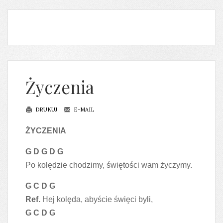
Życzenia
DRUKUJ
E-MAIL
ŻYCZENIA
G D G D G
Po kolędzie chodzimy, świętości wam życzymy.
G C D G
Ref.
Hej kolęda, abyście święci byli,
G C D G