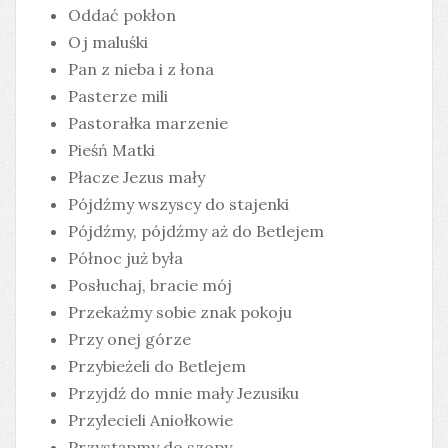
Oddać pokłon
Oj maluśki
Pan z nieba i z łona
Pasterze mili
Pastorałka marzenie
Pieśń Matki
Płacze Jezus mały
Pójdźmy wszyscy do stajenki
Pójdźmy, pójdźmy aż do Betlejem
Północ już była
Posłuchaj, bracie mój
Przekażmy sobie znak pokoju
Przy onej górze
Przybieżeli do Betlejem
Przyjdź do mnie mały Jezusiku
Przylecieli Aniołkowie
Przystąpmy do szopy