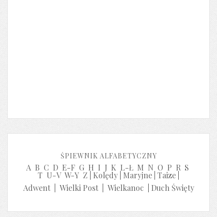
ŚPIEWNIK ALFABETYCZNY
A
B
C
D
E-F
G
H
I
J
K
L-Ł
M
N
O
P
R
S
T
U-V
W-Y
Z
|
Kolędy
|
Maryjne
|
Taize
|
Adwent
|
Wielki Post
|
Wielkanoc
|
Duch Święty