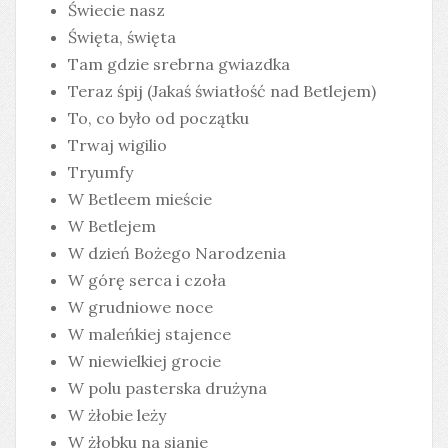
Świecie nasz
Święta, święta
Tam gdzie srebrna gwiazdka
Teraz śpij (Jakaś światłość nad Betlejem)
To, co było od początku
Trwaj wigilio
Tryumfy
W Betleem mieście
W Betlejem
W dzień Bożego Narodzenia
W górę serca i czoła
W grudniowe noce
W maleńkiej stajence
W niewielkiej grocie
W polu pasterska drużyna
W żłobie leży
W żłobku na sianie